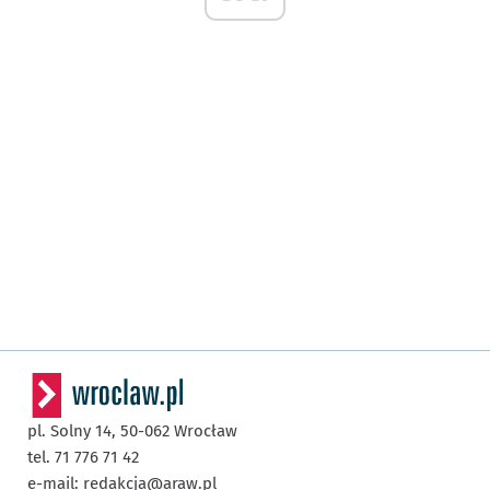
pl. Solny 14,
50-062
Wrocław
tel. 71 776 71 42
e-mail:
redakcja@araw.pl