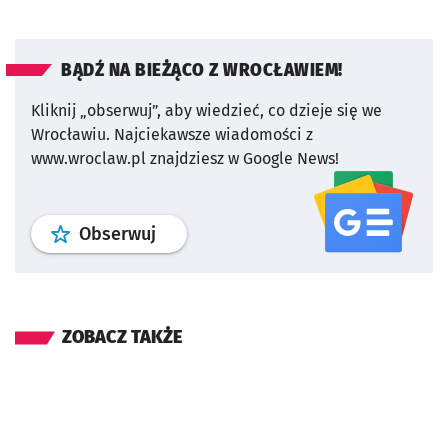
BĄDŹ NA BIEŻĄCO Z WROCŁAWIEM!
Kliknij „obserwuj”, aby wiedzieć, co dzieje się we
Wrocławiu.
Najciekawsze wiadomości z
www.wroclaw.pl znajdziesz w Google News!
profil
google news
serwisu wroclaw
Obserwuj
ZOBACZ TAKŻE