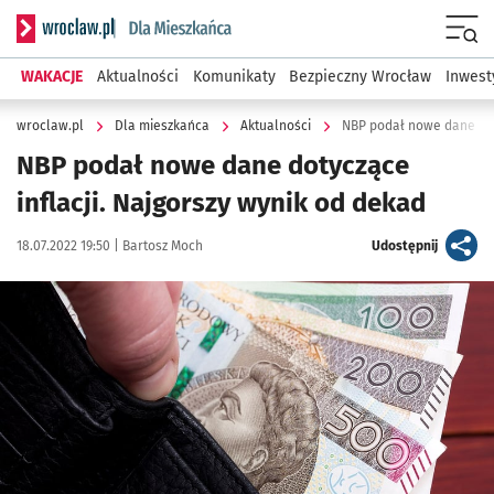
Serwis informacyjny wroclaw.pl podserwis: Dla mieszkańca
Menu
WAKACJE
Aktualności
Komunikaty
Bezpieczny Wrocław
Inwest
wroclaw.pl
Dla mieszkańca
Aktualności
NBP podał nowe dane doty
NBP podał nowe dane dotyczące
inflacji. Najgorszy wynik od dekad
Data publikacji:
Autor:
artykuł
18.07.2022 19:50 |
Bartosz Moch
Udostępnij
Kliknij, aby powiększyć