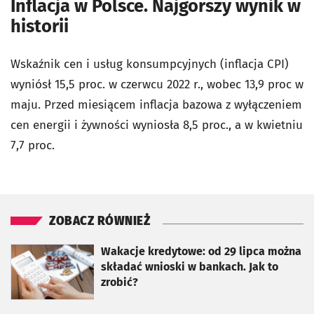
Inflacja w Polsce. Najgorszy wynik w
historii
Wskaźnik cen i usług konsumpcyjnych (inflacja CPI)
wyniósł 15,5 proc. w czerwcu 2022 r., wobec 13,9 proc w
maju. Przed miesiącem inflacja bazowa z wyłączeniem
cen energii i żywności wyniosła 8,5 proc., a w kwietniu
7,7 proc.
ZOBACZ RÓWNIEŻ
otworzy się w nowej karcie
Wakacje kredytowe: od 29 lipca można
składać wnioski w bankach. Jak to
zrobić?