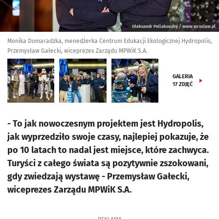
Oleksandr Poliakovsky / www.wroclaw.pl
Monika Domaradzka, menedżerka Centrum Edukacji Ekologicznej Hydropolis,
Przemysław Gałecki, wiceprezes Zarządu MPWiK S.A.
GALERIA
17
ZDJĘĆ
- To jak nowoczesnym projektem jest Hydropolis,
jak wyprzedziło swoje czasy, najlepiej pokazuje, że
po 10 latach to nadal jest miejsce, które zachwyca.
Turyści z całego świata są pozytywnie zszokowani,
gdy zwiedzają wystawę - Przemysław Gałecki,
wiceprezes Zarządu MPWiK S.A.