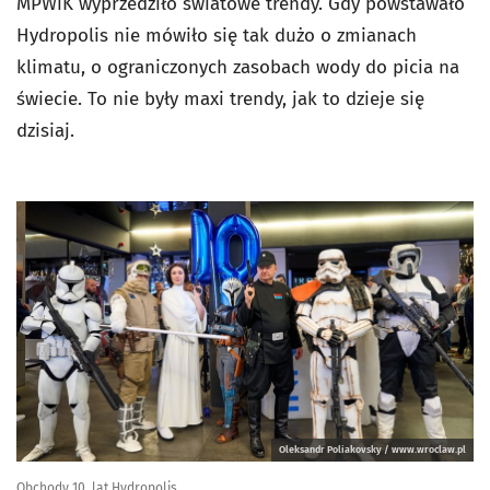
MPWiK wyprzedziło światowe trendy. Gdy powstawało
Hydropolis nie mówiło się tak dużo o zmianach
klimatu, o ograniczonych zasobach wody do picia na
świecie. To nie były maxi trendy, jak to dzieje się
dzisiaj.
Oleksandr Poliakovsky / www.wroclaw.pl
Obchody 10. lat Hydropolis