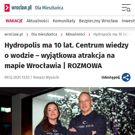
Serwis informacyjny wroclaw.pl podserwis: Dla mieszkańca
Menu
WAKACJE
Aktualności
Komunikaty
Bezpieczny Wrocław
Inwest
wroclaw.pl
Dla mieszkańca
Aktualności
Hydropolis ma 10 lat. W
Hydropolis ma 10 lat. Centrum wiedzy
o wodzie – wyjątkowa atrakcja na
mapie Wrocławia | ROZMOWA
Data publikacji:
Autor:
artykuł
09.12.2025 13:53 |
Tomasz Wysocki
Udostępnij
Kliknij, aby zobaczyć galerię