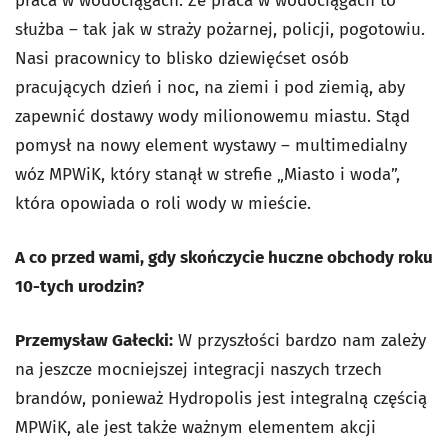
praca w wodociągach. Że praca w wodociągach to
służba – tak jak w straży pożarnej, policji, pogotowiu.
Nasi pracownicy to blisko dziewięćset osób
pracujących dzień i noc, na ziemi i pod ziemią, aby
zapewnić dostawy wody milionowemu miastu. Stąd
pomysł na nowy element wystawy – multimedialny
wóz MPWiK, który stanął w strefie „Miasto i woda”,
która opowiada o roli wody w mieście.
A co przed wami, gdy skończycie huczne obchody roku
10-tych urodzin?
Przemysław Gałecki:
W przyszłości bardzo nam zależy
na jeszcze mocniejszej integracji naszych trzech
brandów, ponieważ Hydropolis jest integralną częścią
MPWiK, ale jest także ważnym elementem akcji