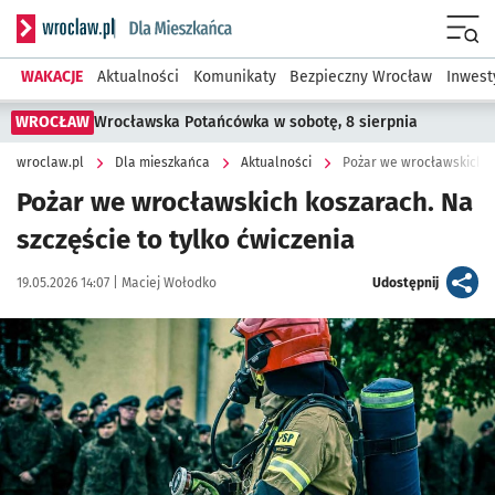
Serwis informacyjny wroclaw.pl podserwis: Dla mieszkańca
Menu
WAKACJE
Aktualności
Komunikaty
Bezpieczny Wrocław
Inwest
WROCŁAW
Wrocławska Potańcówka w sobotę, 8 sierpnia
wroclaw.pl
Dla mieszkańca
Aktualności
Pożar we wrocławskich ko
Pożar we wrocławskich koszarach. Na
szczęście to tylko ćwiczenia
Data publikacji:
Autor:
artykuł
19.05.2026 14:07 |
Maciej Wołodko
Udostępnij
Kliknij, aby zobaczyć galerię