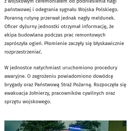
z wojskowym ceremoniałem od podniesienia flagi
państwowej i odegrania sygnału Wojska Polskiego.
Poranną rutynę przerwał jednak nagły meldunek.
Oficer dyżurny jednostki otrzymał informację, że
ekipa budowlana podczas prac remontowych
zaprószyła ogień. Płomienie zaczęły się błyskawicznie
rozprzestrzeniać.
W jednostce natychmiast uruchomiono procedury
awaryjne. O zagrożeniu powiadomiono dowódcę
brygady oraz Państwową Straż Pożarną. Rozpoczęła się
ewakuacja żołnierzy, pracowników cywilnych oraz
sprzętu wojskowego.