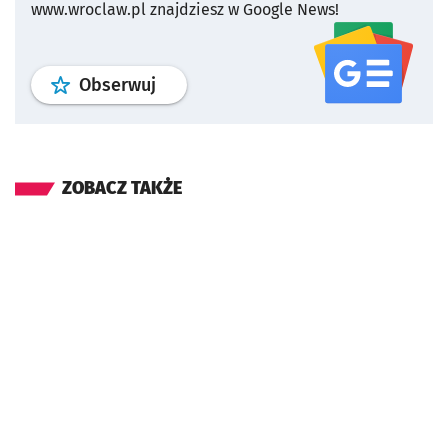
www.wroclaw.pl znajdziesz w Google News!
profil
google news
serwisu wroclaw
Obserwuj
ZOBACZ TAKŻE