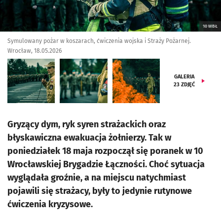
10 WBŁ
Symulowany pożar w koszarach, ćwiczenia wojska i Straży Pożarnej.
Wrocław, 18.05.2026
GALERIA
23
ZDJĘĆ
Gryzący dym, ryk syren strażackich oraz
błyskawiczna ewakuacja żołnierzy. Tak w
poniedziałek 18 maja rozpoczął się poranek w 10
Wrocławskiej Brygadzie Łączności. Choć sytuacja
wyglądała groźnie, a na miejscu natychmiast
pojawili się strażacy, były to jedynie rutynowe
ćwiczenia kryzysowe.