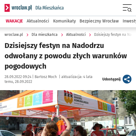
Serwis informacyjny wroclaw.pl podserwis: Dla mieszkańca
Menu
WAKACJE
Aktualności
Komunikaty
Bezpieczny Wrocław
Inwest
wroclaw.pl
Dla mieszkańca
Aktualności
Dzisiejszy festyn na Na
Dzisiejszy festyn na Nadodrzu
odwołany z powodu złych warunków
pogodowych
Data publikacji:
Autor:
28.09.2022 09:24 |
Bartosz Moch
|
aktualizacja:
4 lata
artykuł
Udostępnij
temu, 28.09.2022
Kliknij, aby powiększyć