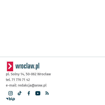
pl. Solny 14,
50-062
Wrocław
tel. 71 776 71 42
e-mail:
redakcja@araw.pl