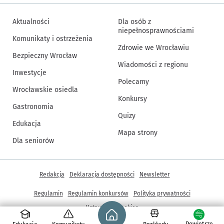
Aktualności
Dla osób z
niepełnosprawnościami
Komunikaty i ostrzeżenia
Zdrowie we Wrocławiu
Bezpieczny Wrocław
Wiadomości z regionu
Inwestycje
Polecamy
Wrocławskie osiedla
Konkursy
Gastronomia
Quizy
Edukacja
Mapa strony
Dla seniorów
Inne informacje
Redakcja
Deklaracja dostępności
Newsletter
Regulamin
Regulamin konkursów
Polityka prywatności
Strona główna - wroclaw.pl
Ustawienia cookies