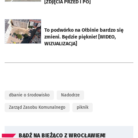
[ZDJĘCIA PRZED I PO]
otworzy się w nowej karcie
To podwórko na Ołbinie bardzo się
zmieni. Będzie pięknie! [WIDEO,
WIZUALIZACJA]
dbanie o środowisko
Nadodrze
Zarząd Zasobu Komunalnego
piknik
BĄDŹ NA BIEŻĄCO Z WROCŁAWIEM!