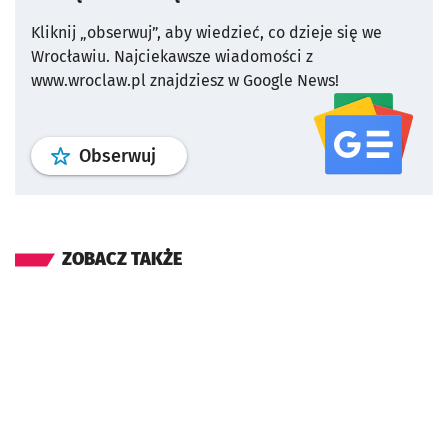
Kliknij „obserwuj”, aby wiedzieć, co dzieje się we
Wrocławiu.
Najciekawsze wiadomości z
www.wroclaw.pl znajdziesz w Google News!
profil
google news
serwisu wroclaw
Obserwuj
ZOBACZ TAKŻE