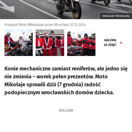
Oleksandr Poliakovsky
Przejazd Moto Mikołajów przez Wrocław, 07.12.2024
GALERIA
40
ZDJĘĆ
Konie mechaniczne zamiast reniferów, ale jedno się
nie zmienia – worek pełen prezentów. Moto
Mikołaje sprawili dziś (7 grudnia) radość
podopiecznym wrocławskich domów dziecka.
REKLAMA