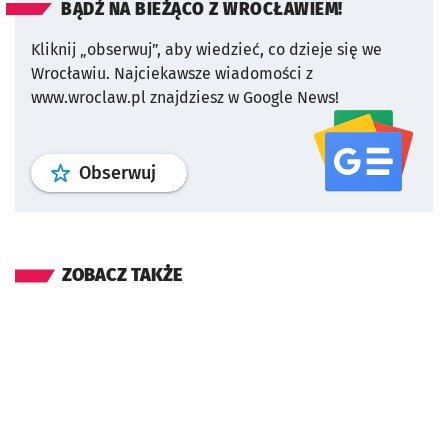
BĄDŹ NA BIEŻĄCO Z WROCŁAWIEM!
Kliknij „obserwuj”, aby wiedzieć, co dzieje się we
Wrocławiu.
Najciekawsze wiadomości z
www.wroclaw.pl znajdziesz w Google News!
profil
google news
serwisu wroclaw
Obserwuj
ZOBACZ TAKŻE