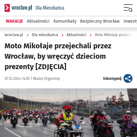
Serwis informacyjny wroclaw.pl podserwis: Dla mieszkańca
Menu
WAKACJE
Aktualności
Komunikaty
Bezpieczny Wrocław
Inwest
wroclaw.pl
Dla mieszkańca
Aktualności
Moto Mikołaje przejechal
Moto Mikołaje przejechali przez
Wrocław, by wręczyć dzieciom
prezenty [ZDJĘCIA]
Data publikacji:
Autor:
artykuł
07.12.2024 14:55 |
Błażej Organisty
Udostępnij
Kliknij, aby zobaczyć galerię