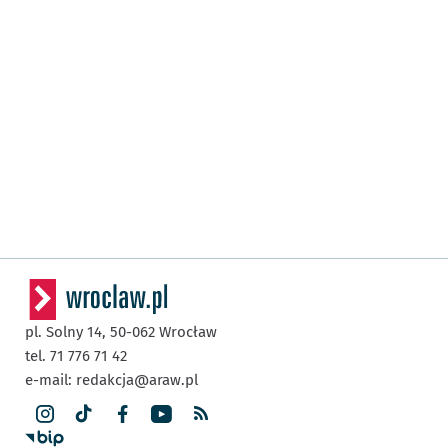
pl. Solny 14,
50-062
Wrocław
tel. 71 776 71 42
e-mail:
redakcja@araw.pl