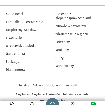
Aktualności
Dla osób z
niepełnosprawnościami
Komunikaty i ostrzeżenia
Zdrowie we Wrocławiu
Bezpieczny Wrocław
Wiadomości z regionu
Inwestycje
Polecamy
Wrocławskie osiedla
Konkursy
Gastronomia
Quizy
Edukacja
Mapa strony
Dla seniorów
Inne informacje
Redakcja
Deklaracja dostępności
Newsletter
Regulamin
Regulamin konkursów
Polityka prywatności
Strona główna - wroclaw.pl
Ustawienia cookies