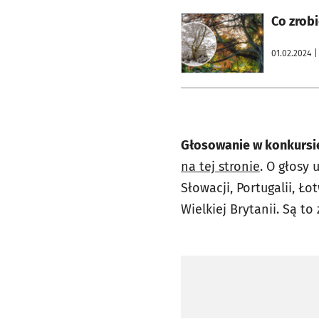
otworzy się w nowej karcie
Co zrobi
01.02.2024
|
Głosowanie w konkursie
na tej stronie
. O głosy 
Słowacji, Portugalii, Łot
Wielkiej Brytanii. Są t