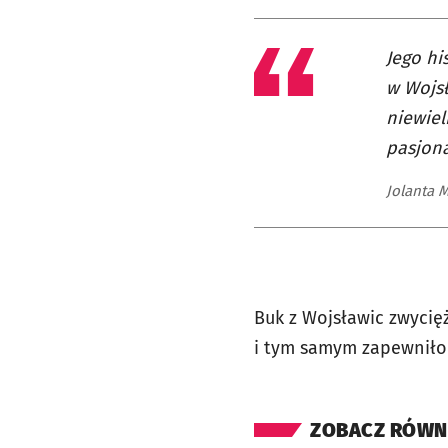
Jego hi
w Wojsł
niewiel
pasjona
Jolanta 
Buk z Wojsławic zwycię
i tym samym zapewniło 
ZOBACZ RÓWN