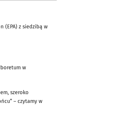
n (EPA) z siedzibą w
Arboretum w
iem, szeroko
łońcu” – czytamy w