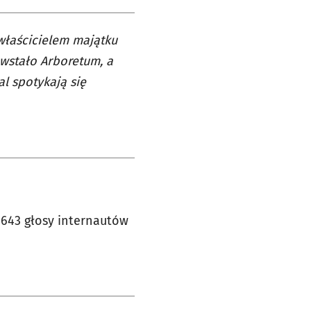
 właścicielem majątku
owstało Arboretum, a
al spotykają się
6643 głosy internautów