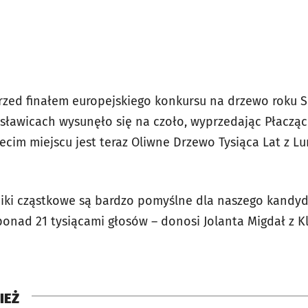
przed finałem europejskiego konkursu na drzewo roku S
sławicach wysunęło się na czoło, wyprzedając Płaczą
rzecim miejscu jest teraz Oliwne Drzewo Tysiąca Lat z Lu
niki cząstkowe są bardzo pomyślne dla naszego kandy
ponad 21 tysiącami głosów – donosi Jolanta Migdał z K
IEŻ