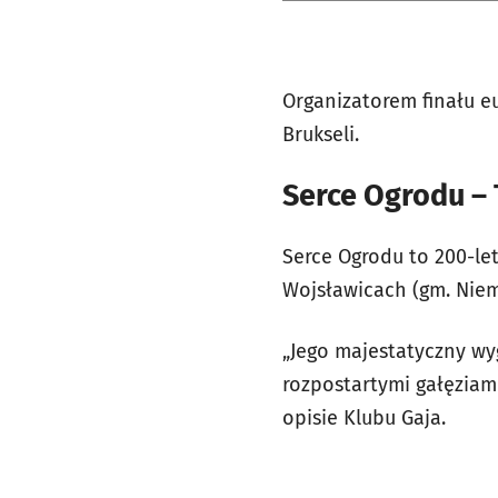
Organizatorem finału eu
Brukseli.
Serce Ogrodu – 
Serce Ogrodu to 200-le
Wojsławicach (gm. Niemc
„Jego majestatyczny wy
rozpostartymi gałęziami
opisie Klubu Gaja.