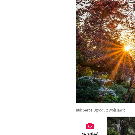
Buk Serce Ogrodu z Wojsławic
galeria
14
zdjęć