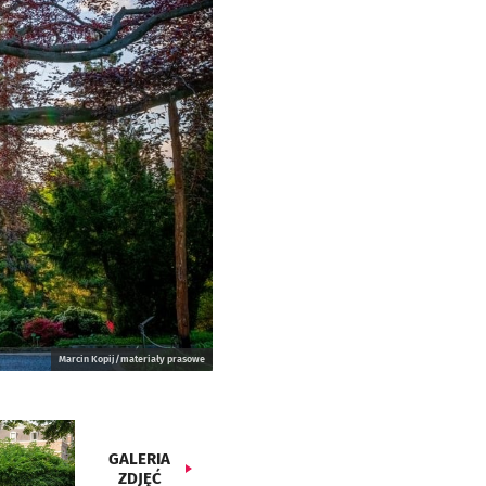
Marcin Kopij/materiały prasowe
GALERIA
ZDJĘĆ