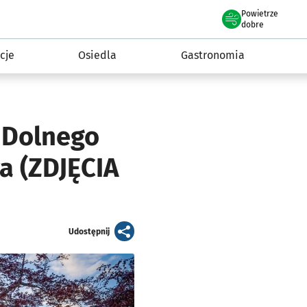
Powietrze
we Wrocławiu
 mieszkańca
dobre
cje
Osiedla
Gastronomia
 Dolnego
a (ZDJĘCIA
artykuł
Udostępnij