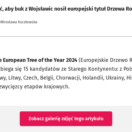
ć, aby buk z Wojsławic nosił europejski tytuł Drzewa 
 Mirosława Kuczkowska
 European Tree of the Year
2024
(Europejskie Drzewo 
ubiega się 15 kandydatów ze Starego Kontynentu: z Polsk
wy, Litwy, Czech, Belgii, Chorwacji, Holandii, Ukrainy, Hi
o zwycięzcy etapów krajowych.
Zobacz galerię zdjęć
tego artykułu