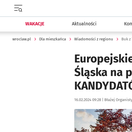
Menu główne portalu wroclaw.pl
WAKACJE
Aktualności
Kom
wroclaw.pl
Dla mieszkańca
Wiadomości z regionu
Buk z
Europejski
Śląska na p
KANDYDAT
Data publikacji:
Autor:
16.02.2024 09:28 |
Błażej Organist
Kliknij, aby zobaczyć galer