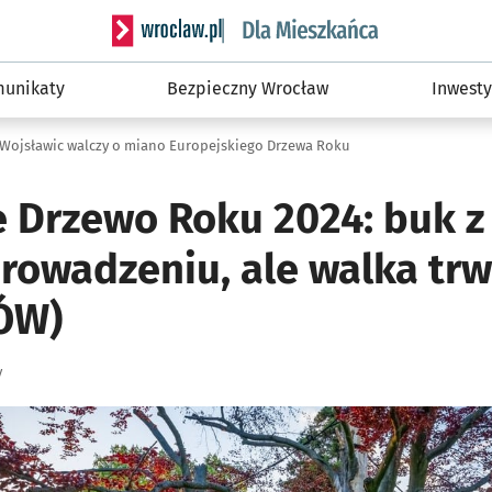
Serwis informacyjny wroclaw.pl podserwis: Dla
unikaty
Bezpieczny Wrocław
Inwesty
 Wojsławic walczy o miano Europejskiego Drzewa Roku
e Drzewo Roku 2024: buk z
rowadzeniu, ale walka trw
ÓW)
y
ię