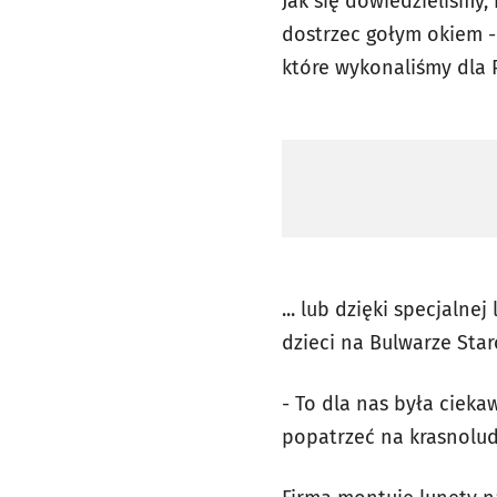
Jak się dowiedzieliśmy
dostrzec gołym okiem -
które wykonaliśmy dla 
... lub dzięki specjaln
dzieci na Bulwarze Sta
- To dla nas była ciek
popatrzeć na krasnolud