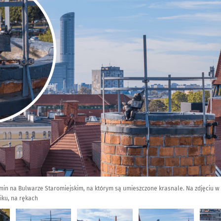
n na Bulwarze Staromiejskim, na którym są umieszczone krasnale. Na zdjęciu w 
iku, na rękach