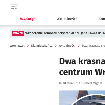
Menu główne portalu wroclaw.pl
WAKACJE
Aktualności
Kom
WAŻNE
Zakończenie remontu przystanku "pl. Jana Pawła II".
wroclaw.pl
Dla mieszkańca
Aktualności
Dwa krasnal
centrum Wro
Data publikacji:
Autor:
09.10.2024 13:53 |
Robert Migdał
Kliknij, aby zobaczyć galer