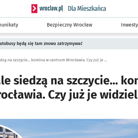
Serwis informacyjny wroclaw.pl podserwis: Dla
unikaty
Bezpieczny Wrocław
Inwesty
 Autobusy będą się tam znowu zatrzymywać
Dwa krasnale siedzą na szczycie... komina w centrum Wrocławia. Czy już je widzieliście?
e siedzą na szczycie... k
cławia. Czy już je widziel
ię