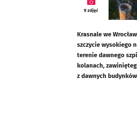
galeria
9
zdjęć
Krasnale we Wrocław
szczycie wysokiego n
terenie dawnego szpit
kolanach, zawinięteg
z dawnych budynków 