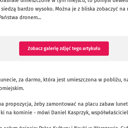
, krasnale umieszczone w tym miejscu, to pomysł dewel
 siedzą bardzo wysoko. Można je z bliska zobaczyć na 
Państwa dronem...
Zobacz galerię zdjęć
tego artykułu
ej lunecie, za darmo, która jest umieszczona w pobliżu, 
romiejskim.
awa propozycja, żeby zamontować na placu zabaw lunet
ki na kominie - mówi Daniel Kasprzyk, współwłaściciel