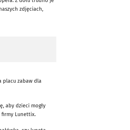
opera. Z dołu trudno je
naszych zdjęciach,
na placu zabaw dla
ę, aby dzieci mogły
 firmy Lunettix.