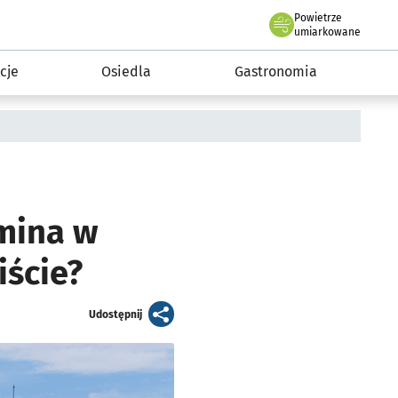
Powietrze
we Wrocławiu
 mieszkańca
umiarkowane
cje
Osiedla
Gastronomia
omina w
iście?
artykuł
Udostępnij