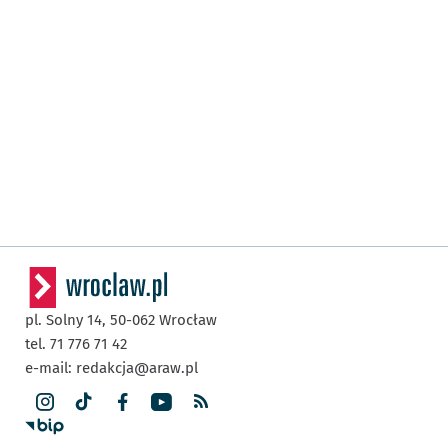
pl. Solny 14,
50-062
Wrocław
tel. 71 776 71 42
e-mail:
redakcja@araw.pl