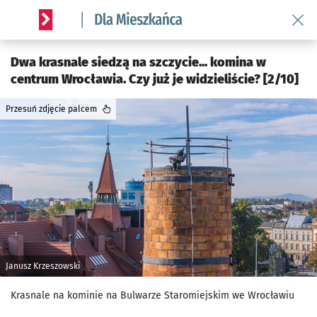
Wróć 
Serwis informacyjny wroclaw.pl podserwis: Dla mieszkańca
Dwa krasnale siedzą na szczycie... komina w
centrum Wrocławia. Czy już je widzieliście? [2/10]
Przesuń zdjęcie palcem
Janusz Krzeszowski
Krasnale na kominie na Bulwarze Staromiejskim we Wrocławiu