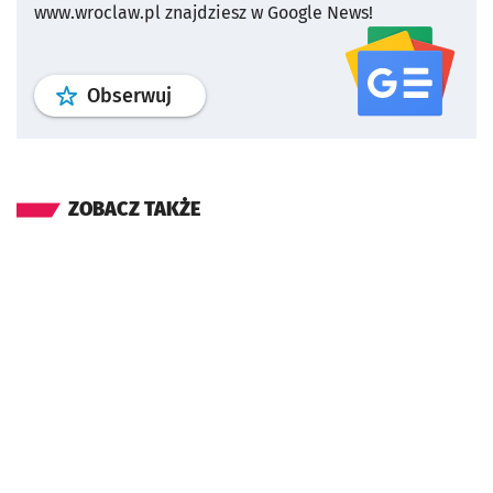
www.wroclaw.pl znajdziesz w Google News!
profil
google news
serwisu wroclaw
Obserwuj
ZOBACZ TAKŻE