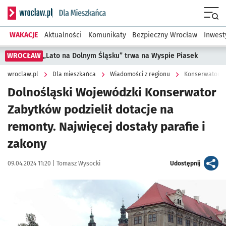
Serwis informacyjny wroclaw.pl podserwis: Dla mieszkańca
Menu
WAKACJE
Aktualności
Komunikaty
Bezpieczny Wrocław
Inwest
WROCŁAW
„Lato na Dolnym Śląsku” trwa na Wyspie Piasek
wroclaw.pl
Dla mieszkańca
Wiadomości z regionu
Konserwator Za
Dolnośląski Wojewódzki Konserwator
Zabytków podzielił dotacje na
remonty. Najwięcej dostały parafie i
zakony
Data publikacji:
Autor:
artykuł
09.04.2024 11:20 |
Tomasz Wysocki
Udostępnij
Kliknij, aby powiększyć