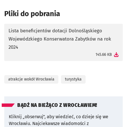
Pliki do pobrania
Lista beneficjentów dotacji Dolnośląskiego
Wojewódzkiego Konserwatora Zabytków na rok
otworzy się w nowej karcie
2024
145.66 KB
atrakcje wokół Wrocławia
turystyka
BĄDŹ NA BIEŻĄCO Z WROCŁAWIEM!
Kliknij „obserwuj”, aby wiedzieć, co dzieje się we
Wrocławiu.
Najciekawsze wiadomości z