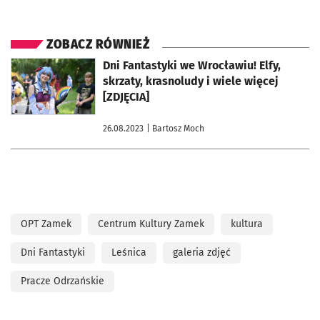
ZOBACZ RÓWNIEŻ
otworzy się w nowej karcie
Dni Fantastyki we Wrocławiu! Elfy,
skrzaty, krasnoludy i wiele więcej
[ZDJĘCIA]
26.08.2023
| Bartosz Moch
OPT Zamek
Centrum Kultury Zamek
kultura
Dni Fantastyki
Leśnica
galeria zdjęć
Pracze Odrzańskie