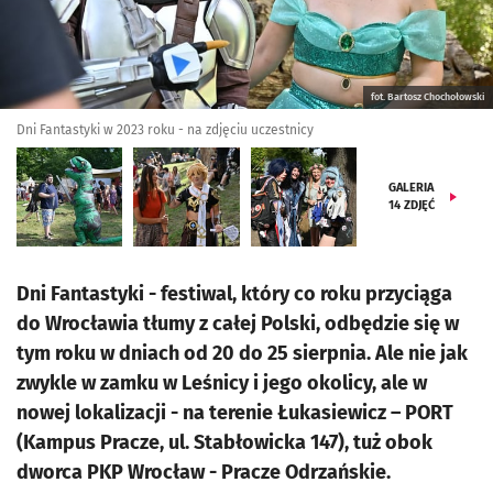
fot. Bartosz Chochołowski
Dni Fantastyki w 2023 roku - na zdjęciu uczestnicy
GALERIA
14
ZDJĘĆ
Dni Fantastyki - festiwal, który co roku przyciąga
do Wrocławia tłumy z całej Polski, odbędzie się w
tym roku w dniach od 20 do 25 sierpnia. Ale nie jak
zwykle w zamku w Leśnicy i jego okolicy, ale w
nowej lokalizacji - na terenie Łukasiewicz – PORT
(Kampus Pracze, ul. Stabłowicka 147), tuż obok
dworca PKP Wrocław - Pracze Odrzańskie.