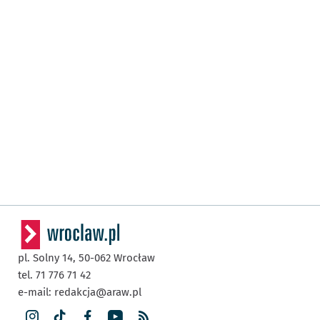
pl. Solny 14,
50-062
Wrocław
tel. 71 776 71 42
e-mail:
redakcja@araw.pl