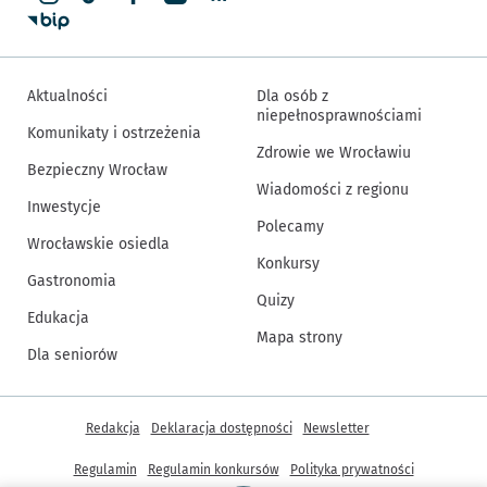
Aktualności
Dla osób z
niepełnosprawnościami
Komunikaty i ostrzeżenia
Zdrowie we Wrocławiu
Bezpieczny Wrocław
Wiadomości z regionu
Inwestycje
Polecamy
Wrocławskie osiedla
Konkursy
Gastronomia
Quizy
Edukacja
Mapa strony
Dla seniorów
Inne informacje
Redakcja
Deklaracja dostępności
Newsletter
Regulamin
Regulamin konkursów
Polityka prywatności