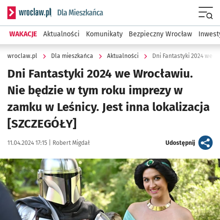
Serwis informacyjny wroclaw.pl podserwis: Dla mieszkańca
Menu
WAKACJE
Aktualności
Komunikaty
Bezpieczny Wrocław
Inwest
wroclaw.pl
Dla mieszkańca
Aktualności
Dni Fantastyki 2024 we W
Dni Fantastyki 2024 we Wrocławiu.
Nie będzie w tym roku imprezy w
zamku w Leśnicy. Jest inna lokalizacja
[SZCZEGÓŁY]
Data publikacji:
Autor:
artykuł
11.04.2024 17:15 |
Robert Migdał
Udostępnij
Kliknij, aby zobaczyć galerię