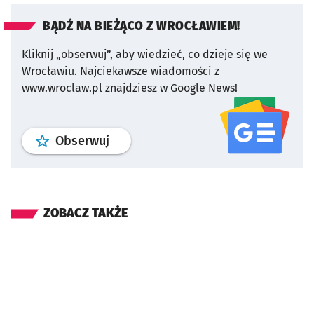
BĄDŹ NA BIEŻĄCO Z WROCŁAWIEM!
Kliknij „obserwuj”, aby wiedzieć, co dzieje się we
Wrocławiu.
Najciekawsze wiadomości z
www.wroclaw.pl znajdziesz w Google News!
profil
google news
serwisu wroclaw
Obserwuj
ZOBACZ TAKŻE