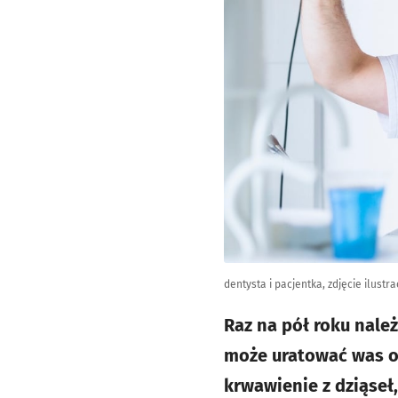
dentysta i pacjentka, zdjęcie ilustr
Raz na pół roku nale
może uratować was od
krwawienie z dziąseł