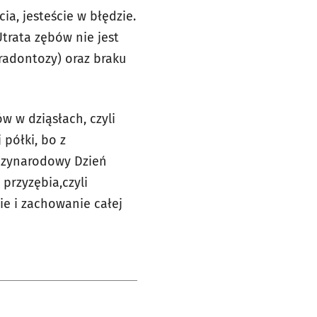
ia, jesteście w błędzie.
Utrata zębów nie jest
radontozy) oraz braku
w w dziąsłach, czyli
 półki, bo z
ędzynarodowy Dzień
przyzębia,czyli
ie i zachowanie całej
e