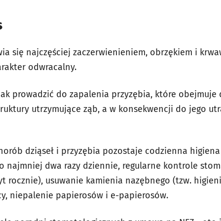
s
wia się najczęściej zaczerwienieniem, obrzękiem i krw
rakter odwracalny.
ak prowadzić do zapalenia przyzębia, które obejmuje d
uktury utrzymujące ząb, a w konsekwencji do jego utrat
horób dziąseł i przyzębia pozostaje codzienna higiena 
 najmniej dwa razy dziennie, regularne kontrole stom
yt rocznie), usuwanie kamienia nazębnego (tzw. higieni
cy, niepalenie papierosów i e-papierosów.