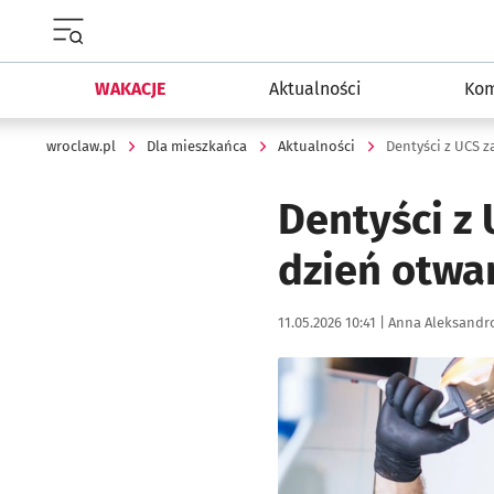
Menu główne portalu wroclaw.pl
WAKACJE
Aktualności
Kom
wroclaw.pl
Dla mieszkańca
Aktualności
Dentyści z UCS z
Dentyści z
dzień otwa
Data publikacji:
Autor:
11.05.2026 10:41 |
Anna Aleksandr
Kliknij, aby powiększyć