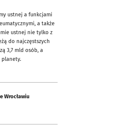
my ustnej a funkcjami
eumatycznymi, a także
ie ustnej nie tylko z
eżą do najczęstszych
ą 3,7 mld osób, a
 planety.
we Wrocławiu