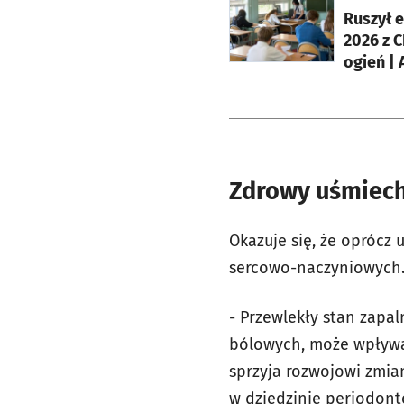
Ruszył 
2026 z C
ogień |
Zdrowy uśmiech
Okazuje się, że oprócz
sercowo-naczyniowych
- Przewlekły stan zapal
bólowych, może wpływa
sprzyja rozwojowi zmian
w dziedzinie periodonto