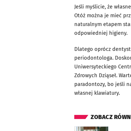
Jeśli myślicie, że włas
Otóż można je mieć prze
naturalnym etapem star
odpowiedniej higieny.
Dlatego oprócz dentyst
periodontologa. Doskona
Uniwersyteckiego Centr
Zdrowych Dziąseł. Wart
paradontozy, bo jeśli n
własnej klawiatury.
ZOBACZ RÓWN
otworzy się w nowej ka