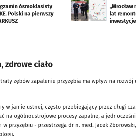
egzamin ósmoklasisty
„Wrocław n
KE. Polski na pierwszy
lat remont
 ARKUSZ
inwestycje
, zdrowe ciało
 utraty zębów zapalenie przyzębia ma wpływ na rozwój 
.
ny w jamie ustnej, często przebiegający przez długi cza
ć na ogólnoustrojowe procesy zapalne, a jednocześni
 w przyzębiu - przestrzega dr n. med. Jacek Zborowski
logii.