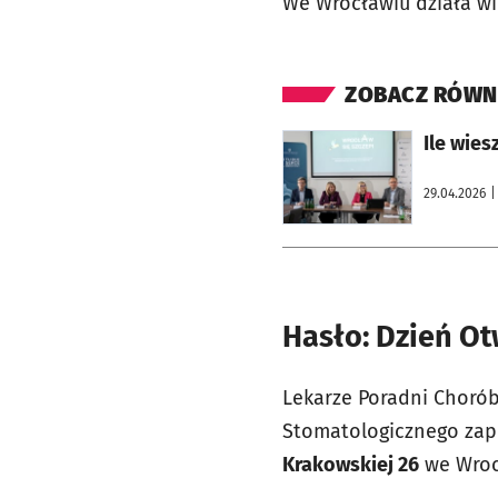
We Wrocławiu działa w
ZOBACZ RÓWN
otworzy się w nowej karcie
Ile wies
29.04.2026
|
Hasło: Dzień Ot
Lekarze Poradni Chorób
Stomatologicznego zap
Krakowskiej 26
we Wrocł