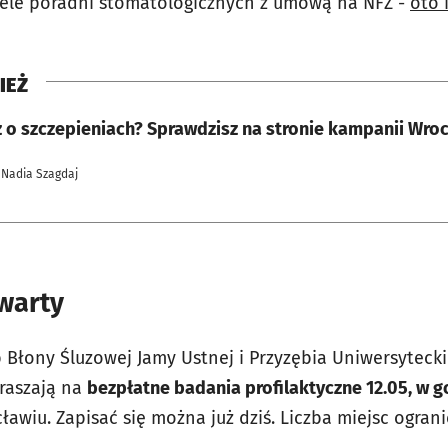
iele poradni stomatologicznych z umową na NFZ -
oto 
IEŻ
z o szczepieniach? Sprawdzisz na stronie kampanii Wroc
 Nadia Szagdaj
warty
 Błony Śluzowej Jamy Ustnej i Przyzębia Uniwersyteck
raszają na
bezpłatne badania profilaktyczne 12.05, w god
awiu. Zapisać się można już dziś. Liczba miejsc ogran