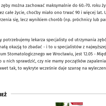
ne zęby można zachować maksymalnie do 60.-70. roku życ
z całe życie, choćby miało ono trwać 90 i więcej lat. 
zenia się, lecz wynikiem chorób (np. próchnicy lub pa
y potrzebujemy lekarza specjalisty od utrzymania zębó
łą okazją to zbadać - i to u specjalistów z najwyższej
um Stomatologicznego we Wrocławiu, jest 12.05 - Mi
o u nich sprawdzić, czy nie mamy początków zapalenia 
awet tak, to wykryte wcześnie daje szansę na wyleczen
IEŻ
rcie
otworzy się w nowej karci