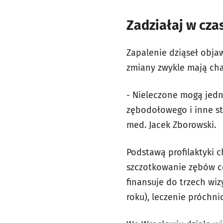
Zadziałaj w cza
Zapalenie dziąseł obja
zmiany zwykle mają cha
- Nieleczone mogą jedn
zębodołowego i inne str
med. Jacek Zborowski.
Podstawą profilaktyki c
szczotkowanie zębów co
finansuje do trzech wiz
roku), leczenie próchni