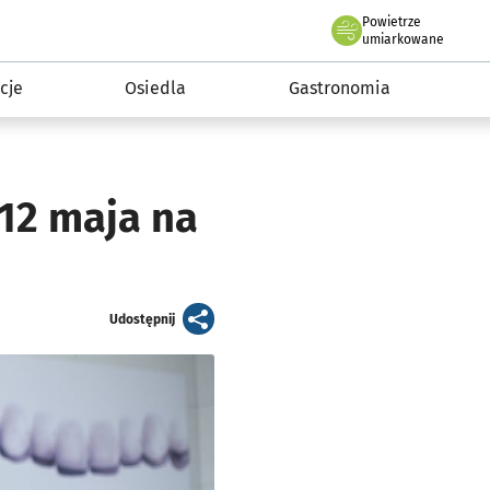
Powietrze
we Wrocławiu
 mieszkańca
umiarkowane
cje
Osiedla
Gastronomia
 12 maja na
artykuł
Udostępnij