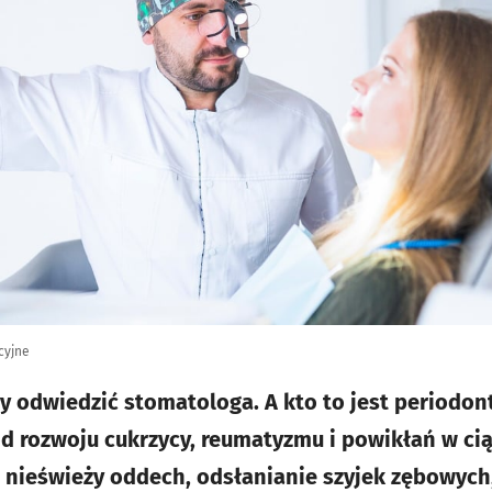
acyjne
ży odwiedzić stomatologa. A kto to jest periodon
 rozwoju cukrzycy, reumatyzmu i powikłań w ciąży
, nieświeży oddech, odsłanianie szyjek zębowych,