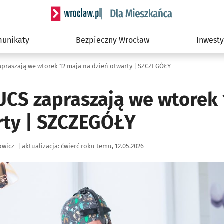
Serwis informacyjny wroclaw.pl podserwis: Dla
unikaty
Bezpieczny Wrocław
Inwesty
apraszają we wtorek 12 maja na dzień otwarty | SZCZEGÓŁY
 UCS zapraszają we wtorek
rty | SZCZEGÓŁY
owicz
|
aktualizacja:
ćwierć roku temu, 12.05.2026