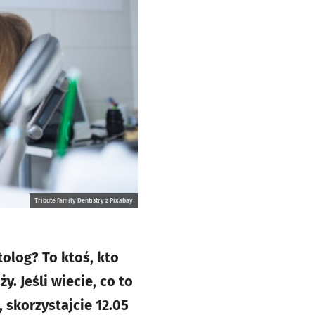
Tribute Family Dentistry z Pixabay
tolog? To ktoś, kto
. Jeśli wiecie, co to
 skorzystajcie 12.05