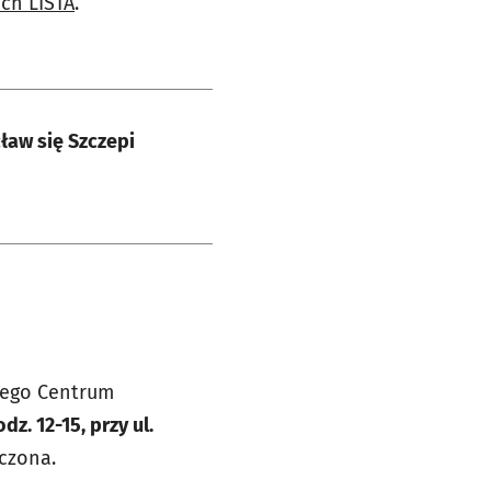
ich LISTA
.
ław się Szczepi
iego Centrum
z. 12-15, przy ul.
iczona.