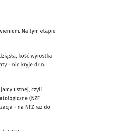
awieniem. Na tym etapie
ziąsła, kość wyrostka
y - nie kryje dr n.
jamy ustnej, czyli
atologiczne (NZF
zacja - na NFZ raz do