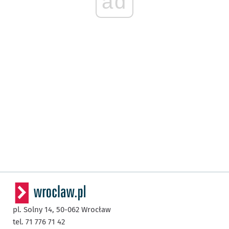
ad
pl. Solny 14,
50-062
Wrocław
tel. 71 776 71 42