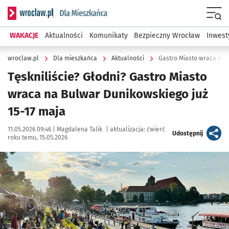
Serwis informacyjny wroclaw.pl podserwis: Dla mieszkańca
Menu
WAKACJE
Aktualności
Komunikaty
Bezpieczny Wrocław
Inwest
wroclaw.pl
Dla mieszkańca
Aktualności
Gastro Miasto wraca na B
Tęskniliście? Głodni? Gastro Miasto
wraca na Bulwar Dunikowskiego już
15-17 maja
Data publikacji:
Autor:
11.05.2026 09:46 |
Magdalena Talik
|
aktualizacja:
ćwierć
artykuł
Udostępnij
roku temu, 15.05.2026
Kliknij, aby powiększyć