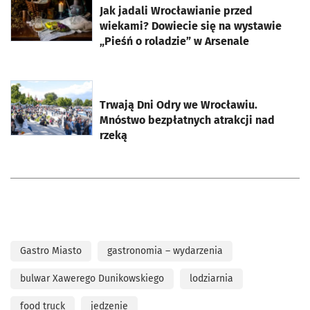
Jak jadali Wrocławianie przed
wiekami? Dowiecie się na wystawie
„Pieśń o roladzie” w Arsenale
otworzy się w nowej karcie
Trwają Dni Odry we Wrocławiu.
Mnóstwo bezpłatnych atrakcji nad
rzeką
Gastro Miasto
gastronomia – wydarzenia
bulwar Xawerego Dunikowskiego
lodziarnia
food truck
jedzenie