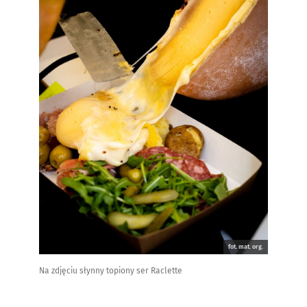
fot. mat. org.
Na zdjęciu słynny topiony ser Raclette