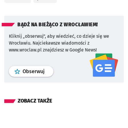
BĄDŹ NA BIEŻĄCO Z WROCŁAWIEM!
Kliknij „obserwuj”, aby wiedzieć, co dzieje się we
Wrocławiu.
Najciekawsze wiadomości z
www.wroclaw.pl znajdziesz w Google News!
profil
google news
serwisu wroclaw
Obserwuj
ZOBACZ TAKŻE