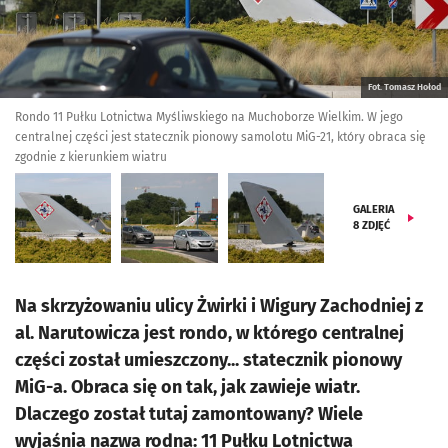
Fot. Tomasz Hołod
Rondo 11 Pułku Lotnictwa Myśliwskiego na Muchoborze Wielkim. W jego
centralnej części jest statecznik pionowy samolotu MiG-21, który obraca się
zgodnie z kierunkiem wiatru
GALERIA
8
ZDJĘĆ
Na skrzyżowaniu ulicy Żwirki i Wigury Zachodniej z
al. Narutowicza jest rondo, w którego centralnej
części został umieszczony... statecznik pionowy
MiG-a. Obraca się on tak, jak zawieje wiatr.
Dlaczego został tutaj zamontowany? Wiele
wyjaśnia nazwa rodna: 11 Pułku Lotnictwa