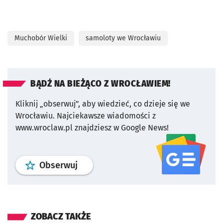
Muchobór Wielki
samoloty we Wrocławiu
BĄDŹ NA BIEŻĄCO Z WROCŁAWIEM!
Kliknij „obserwuj”, aby wiedzieć, co dzieje się we
Wrocławiu.
Najciekawsze wiadomości z
www.wroclaw.pl znajdziesz w Google News!
profil
google news
serwisu wroclaw
Obserwuj
ZOBACZ TAKŻE