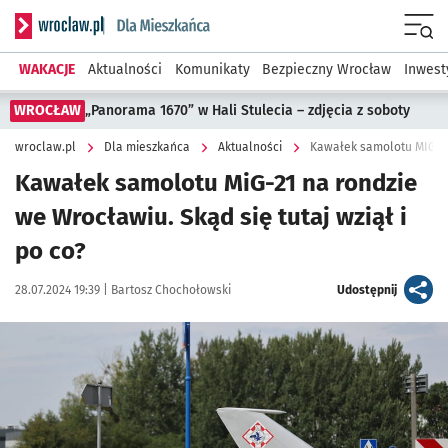
Serwis informacyjny wroclaw.pl podserwis: Dla mieszkańca
Menu
WAKACJE
Aktualności
Komunikaty
Bezpieczny Wrocław
Inwest
WROCŁAW
„Panorama 1670” w Hali Stulecia – zdjęcia z soboty
wroclaw.pl
Dla mieszkańca
Aktualności
Kawałek samolotu MIG-21 
Kawałek samolotu MiG-21 na rondzie
we Wrocławiu. Skąd się tutaj wziął i
po co?
Data publikacji:
Autor:
artykuł
28.07.2024 19:39 |
Bartosz Chochołowski
Udostępnij
Kliknij, aby zobaczyć galerię