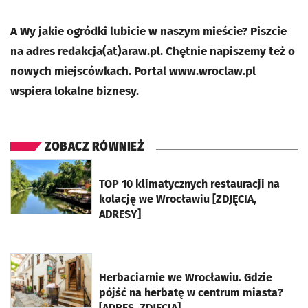
A Wy jakie ogródki lubicie w naszym mieście? Piszcie
na adres redakcja(at)araw.pl. Chętnie napiszemy też o
nowych miejscówkach. Portal www.wroclaw.pl
wspiera lokalne biznesy.
ZOBACZ RÓWNIEŻ
otworzy się w nowej karcie
TOP 10 klimatycznych restauracji na
kolację we Wrocławiu [ZDJĘCIA,
ADRESY]
otworzy się w nowej karcie
Herbaciarnie we Wrocławiu. Gdzie
pójść na herbatę w centrum miasta?
[ADRES, ZDJĘCIA]