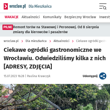
Serwis informacyjny wroclaw.pl podserwis: Dla mieszkańca
Menu
WAKACJE
Aktualności
Komunikaty
Bezpieczny Wrocław
Inwest
PILNE
Remont torów na Stawowej i Peronowej. Od 8 sierpnia
zmiany dla kierowców i pasażerów
wroclaw.pl
Dla mieszkańca
Aktualności
Ciekawe ogródki gastronomiczne we
Wrocławiu. Odwiedziliśmy kilka z nich
[ADRESY, ZDJĘCIA]
Data publikacji:
Autor:
artykuł
15.07.2023 16:28 |
Paulina Krawczyk
Udostępnij
Kliknij, aby zobaczyć galerię
Kliknij, aby powiększyć