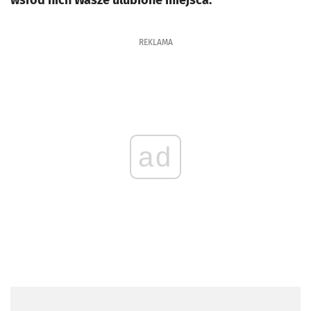
wśród nich Wasze ulubione miejsca.
REKLAMA
ad