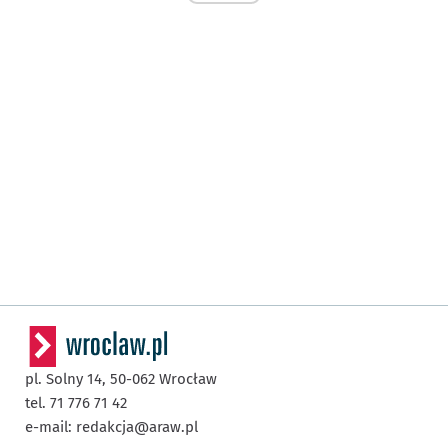
pl. Solny 14,
50-062
Wrocław
tel. 71 776 71 42
e-mail:
redakcja@araw.pl