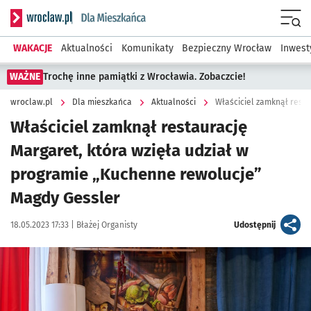
Serwis informacyjny wroclaw.pl podserwis: Dla mieszkańca
Menu
WAKACJE
Aktualności
Komunikaty
Bezpieczny Wrocław
Inwest
WAŻNE
Trochę inne pamiątki z Wrocławia. Zobaczcie!
wroclaw.pl
Dla mieszkańca
Aktualności
Właściciel zamknął restaurację
Margaret, która wzięła udział w
programie „Kuchenne rewolucje”
Magdy Gessler
Data publikacji:
Autor:
artykuł
18.05.2023 17:33 |
Błażej Organisty
Udostępnij
Kliknij, aby zobaczyć galerię