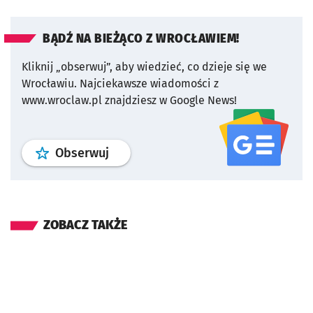
BĄDŹ NA BIEŻĄCO Z WROCŁAWIEM!
Kliknij „obserwuj”, aby wiedzieć, co dzieje się we
Wrocławiu.
Najciekawsze wiadomości z
www.wroclaw.pl znajdziesz w Google News!
profil
google news
serwisu wroclaw
Obserwuj
ZOBACZ TAKŻE