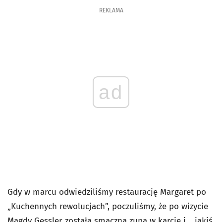
REKLAMA
ad
Gdy w marcu odwiedziliśmy restaurację Margaret po
„Kuchennych rewolucjach”, poczuliśmy, że po wizycie
Magdy Gessler została smaczna zupa w karcie i… jakiś