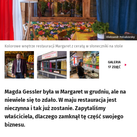
Oleksandr Poliakovsky
Kolorowe wnętrze restauracji Margaret z ceratą w słoneczniki na stole
GALERIA
17
ZDJĘĆ
Magda Gessler była w Margaret w grudniu, ale na
niewiele się to zdało. W maju restauracja jest
nieczynna i tak już zostanie. Zapytaliśmy
właściciela, dlaczego zamknął tę część swojego
biznesu.