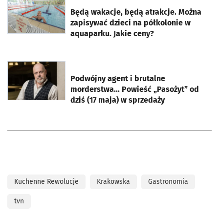
otworzy się w nowej karcie
Będą wakacje, będą atrakcje. Można
zapisywać dzieci na półkolonie w
aquaparku. Jakie ceny?
otworzy się w nowej karcie
Podwójny agent i brutalne
morderstwa... Powieść „Pasożyt” od
dziś (17 maja) w sprzedaży
Kuchenne Rewolucje
Krakowska
Gastronomia
tvn