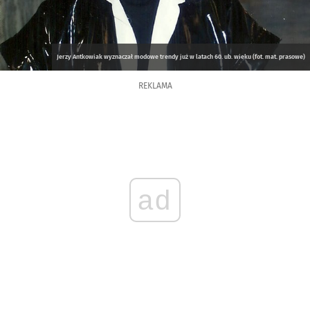
Jerzy Antkowiak wyznaczał modowe trendy już w latach 60. ub. wieku (fot. mat. prasowe)
REKLAMA
ad