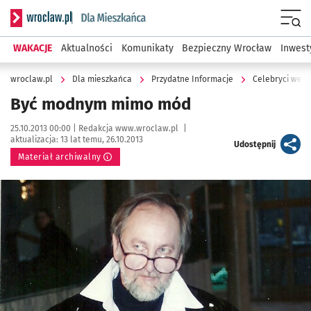
Serwis informacyjny wroclaw.pl podserwis: Dla mieszkańca
Menu
WAKACJE
Aktualności
Komunikaty
Bezpieczny Wrocław
Inwest
wroclaw.pl
Dla mieszkańca
Przydatne Informacje
Celebryci we W
Być modnym mimo mód
Data publikacji:
Autor:
25.10.2013 00:00 |
Redakcja www.wroclaw.pl
|
aktualizacja:
13 lat temu, 26.10.2013
artykuł
Udostępnij
Materiał archiwalny
Kliknij, aby powiększyć