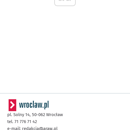
pl. Solny 14,
50-062
Wrocław
tel. 71 776 71 42
e-mail:
redakcja@araw.pl