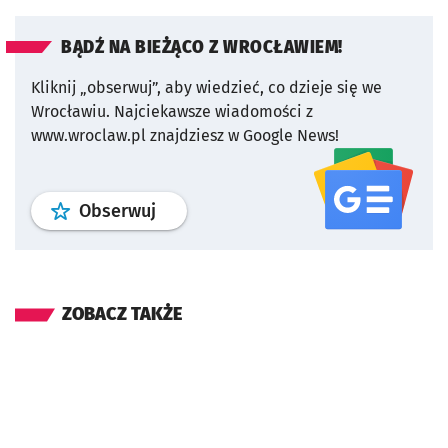
BĄDŹ NA BIEŻĄCO Z WROCŁAWIEM!
Kliknij „obserwuj”, aby wiedzieć, co dzieje się we
Wrocławiu.
Najciekawsze wiadomości z
www.wroclaw.pl znajdziesz w Google News!
profil
google news
serwisu wroclaw
Obserwuj
ZOBACZ TAKŻE