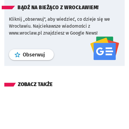
BĄDŹ NA BIEŻĄCO Z WROCŁAWIEM!
Kliknij „obserwuj”, aby wiedzieć, co dzieje się we
Wrocławiu.
Najciekawsze wiadomości z
www.wroclaw.pl znajdziesz w Google News!
profil
google news
serwisu wroclaw
Obserwuj
ZOBACZ TAKŻE