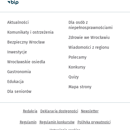
Aktualności
Dla osób z
niepełnosprawnościami
Komunikaty i ostrzeżenia
Zdrowie we Wrocławiu
Bezpieczny Wrocław
Wiadomości z regionu
Inwestycje
Polecamy
Wrocławskie osiedla
Konkursy
Gastronomia
Quizy
Edukacja
Mapa strony
Dla seniorów
Inne informacje
Redakcja
Deklaracja dostępności
Newsletter
Regulamin
Regulamin konkursów
Polityka prywatności