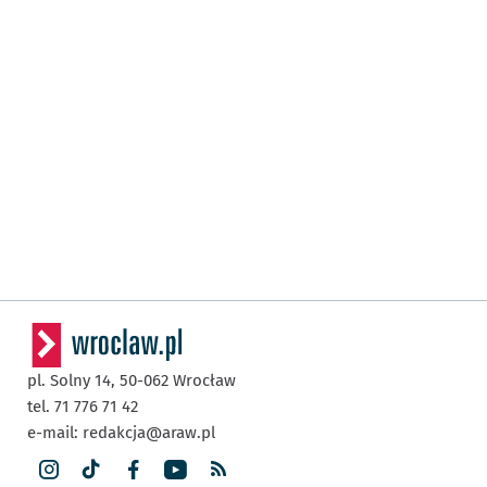
pl. Solny 14,
50-062
Wrocław
tel. 71 776 71 42
e-mail:
redakcja@araw.pl