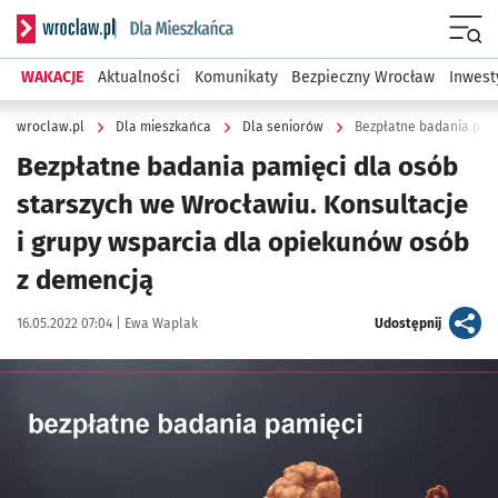
Serwis informacyjny wroclaw.pl podserwis: Dla mieszkańca
Menu
WAKACJE
Aktualności
Komunikaty
Bezpieczny Wrocław
Inwest
wroclaw.pl
Dla mieszkańca
Dla seniorów
Bezpłatne badania pamięci dla osób
starszych we Wrocławiu. Konsultacje
i grupy wsparcia dla opiekunów osób
z demencją
Data publikacji:
Autor:
artykuł
16.05.2022 07:04 |
Ewa Waplak
Udostępnij
Kliknij, aby powiększyć