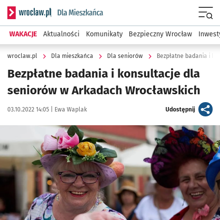
Serwis informacyjny wroclaw.pl podserwis: Dla mieszkańca
Menu
WAKACJE
Aktualności
Komunikaty
Bezpieczny Wrocław
Inwest
wroclaw.pl
Dla mieszkańca
Dla seniorów
Bezpłatne badania i ko
Bezpłatne badania i konsultacje dla
seniorów w Arkadach Wrocławskich
Data publikacji:
Autor:
artykuł
03.10.2022 14:05 |
Ewa Waplak
Udostępnij
Kliknij, aby powiększyć