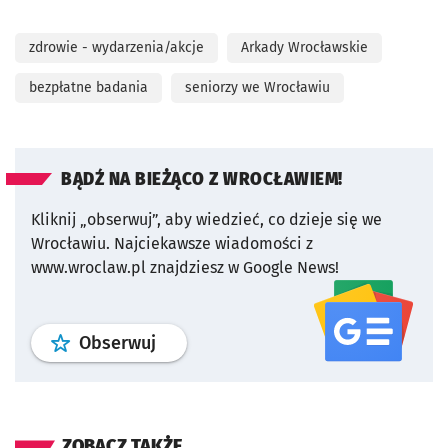
zdrowie - wydarzenia/akcje
Arkady Wrocławskie
bezpłatne badania
seniorzy we Wrocławiu
BĄDŹ NA BIEŻĄCO Z WROCŁAWIEM!
Kliknij „obserwuj”, aby wiedzieć, co dzieje się we
Wrocławiu.
Najciekawsze wiadomości z
www.wroclaw.pl znajdziesz w Google News!
profil
google news
serwisu wroclaw
Obserwuj
ZOBACZ TAKŻE