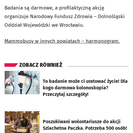
Badania są darmowe, a profilaktyczną akcję
organizuje Narodowy Fundusz Zdrowia
–
Dolnośląski
Oddział Wojewódzki we Wrocławiu.
Mammobusy w innych powiatach
–
harmonogram.
ZOBACZ RÓWNIEŻ
otworzy się w nowej karcie
To badanie może ci uratować życie! Dla
kogo darmowa kolonoskopia?
Przeczytaj szczegóły!
otworzy się w nowej karcie
Poszukiwani wolontariusze do akcji
Szlachetna Paczka. Potrzeba 500 osób!