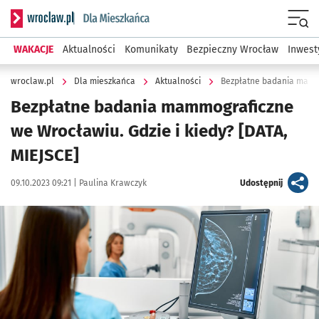
Serwis informacyjny wroclaw.pl podserwis: Dla mieszkańca
Menu
WAKACJE
Aktualności
Komunikaty
Bezpieczny Wrocław
Inwest
wroclaw.pl
Dla mieszkańca
Aktualności
Bezpłatne badania mammo
Bezpłatne badania mammograficzne
we Wrocławiu. Gdzie i kiedy? [DATA,
MIEJSCE]
Data publikacji:
Autor:
artykuł
09.10.2023 09:21 |
Paulina Krawczyk
Udostępnij
Kliknij, aby powiększyć