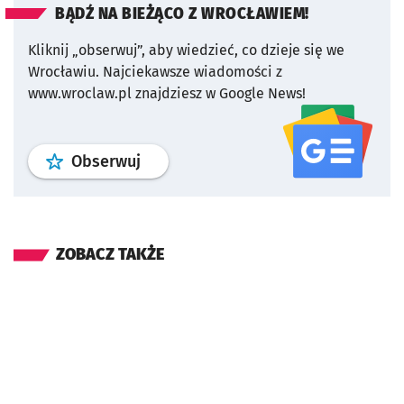
BĄDŹ NA BIEŻĄCO Z WROCŁAWIEM!
Kliknij „obserwuj”, aby wiedzieć, co dzieje się we
Wrocławiu.
Najciekawsze wiadomości z
www.wroclaw.pl znajdziesz w Google News!
profil
google news
serwisu wroclaw
Obserwuj
ZOBACZ TAKŻE