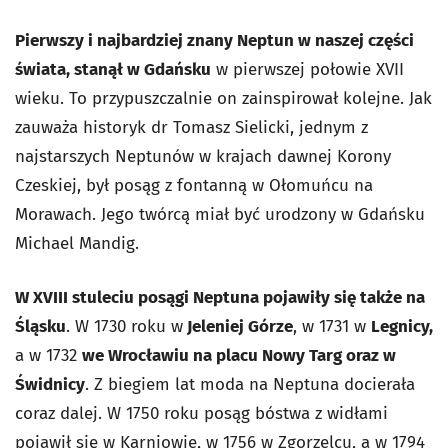
Pierwszy i najbardziej znany Neptun w naszej części
świata, stanął w Gdańsku
w pierwszej połowie XVII
wieku. To przypuszczalnie on zainspirował kolejne. Jak
zauważa historyk dr Tomasz Sielicki, jednym z
najstarszych Neptunów w krajach dawnej Korony
Czeskiej, był posąg z fontanną w Ołomuńcu na
Morawach. Jego twórcą miał być urodzony w Gdańsku
Michael Mandig.
W XVIII stuleciu posągi Neptuna pojawiły się także na
Śląsku
. W 1730 roku w
Jeleniej Górze
, w 1731 w
Legnicy,
a w 1732
we Wrocławiu na placu Nowy Targ oraz w
Świdnicy
. Z biegiem lat moda na Neptuna docierała
coraz dalej. W 1750 roku posąg bóstwa z widłami
pojawił się w Karniowie, w 1756 w Zgorzelcu, a w 1794