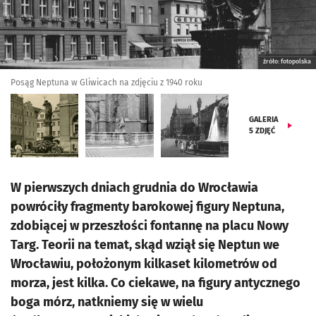
źróło: fotopolska
Posąg Neptuna w Gliwicach na zdjęciu z 1940 roku
GALERIA
5
ZDJĘĆ
W pierwszych dniach grudnia do Wrocławia
powróciły fragmenty barokowej figury Neptuna,
zdobiącej w przeszłości fontannę na placu Nowy
Targ. Teorii na temat, skąd wziął się Neptun we
Wrocławiu, położonym kilkaset kilometrów od
morza, jest kilka. Co ciekawe, na figury antycznego
boga mórz, natkniemy się w wielu