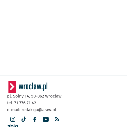
pl. Solny 14,
50-062
Wrocław
tel. 71 776 71 42
e-mail:
redakcja@araw.pl