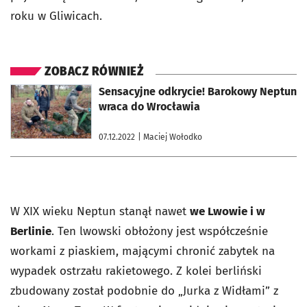
roku w Gliwicach.
ZOBACZ RÓWNIEŻ
otworzy się w nowej karcie
Sensacyjne odkrycie! Barokowy Neptun
wraca do Wrocławia
07.12.2022
| Maciej Wołodko
W XIX wieku Neptun stanął nawet
we Lwowie i w
Berlinie
. Ten lwowski obłożony jest współcześnie
workami z piaskiem, mającymi chronić zabytek na
wypadek ostrzału rakietowego. Z kolei berliński
zbudowany został podobnie do „Jurka z Widłami” z