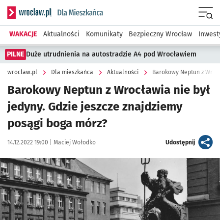
Serwis informacyjny wroclaw.pl podserwis: Dla mieszkańca
Menu
WAKACJE
Aktualności
Komunikaty
Bezpieczny Wrocław
Inwest
PILNE
Duże utrudnienia na autostradzie A4 pod Wrocławiem
wroclaw.pl
Dla mieszkańca
Aktualności
Barokowy Neptun z Wrocławia nie był
jedyny. Gdzie jeszcze znajdziemy
posągi boga mórz?
Data publikacji:
Autor:
artykuł
14.12.2022 19:00 |
Maciej Wołodko
Udostępnij
Kliknij, aby zobaczyć galerię