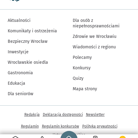
Aktualności
Dla osób z
niepełnosprawnościami
Komunikaty i ostrzeżenia
Zdrowie we Wrocławiu
Bezpieczny Wrocław
Wiadomości z regionu
Inwestycje
Polecamy
Wrocławskie osiedla
Konkursy
Gastronomia
Quizy
Edukacja
Mapa strony
Dla seniorów
Inne informacje
Redakcja
Deklaracja dostępności
Newsletter
Regulamin
Regulamin konkursów
Polityka prywatności
Strona główna - wroclaw.pl
Ustawienia cookies