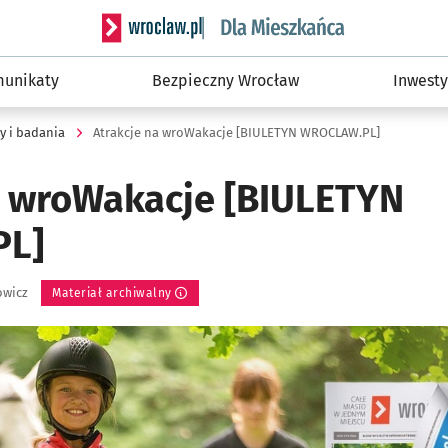
Serwis informacyjny wroclaw.pl podserwis: Dla
unikaty
Bezpieczny Wrocław
Inwesty
y i badania
Atrakcje na wroWakacje [BIULETYN WROCLAW.PL]
a wroWakacje [BIULETYN
PL]
owicz
Materiał archiwalny