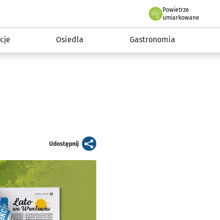
Powietrze
we Wrocławiu
 mieszkańca
umiarkowane
cje
Osiedla
Gastronomia
artykuł
Udostępnij