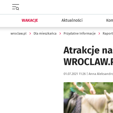
Menu główne portalu wroclaw.pl
WAKACJE
Aktualności
Kom
wroclaw.pl
Dla mieszkańca
Przydatne Informacje
Raport
Atrakcje n
WROCLAW.
Data publikacji:
Autor:
01.07.2021 11:26 |
Anna Aleksandr
Kliknij, aby powiększyć