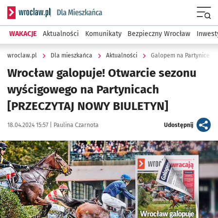
Serwis informacyjny wroclaw.pl podserwis: Dla mieszkańca
Menu
WAKACJE
Aktualności
Komunikaty
Bezpieczny Wrocław
Inwest
wroclaw.pl
Dla mieszkańca
Aktualności
Galopem na Partynice - 
Wrocław galopuje! Otwarcie sezonu
wyścigowego na Partynicach
[PRZECZYTAJ NOWY BIULETYN]
Data publikacji:
Autor:
artykuł
18.04.2024 15:57 |
Paulina Czarnota
Udostępnij
Kliknij, aby powiększyć