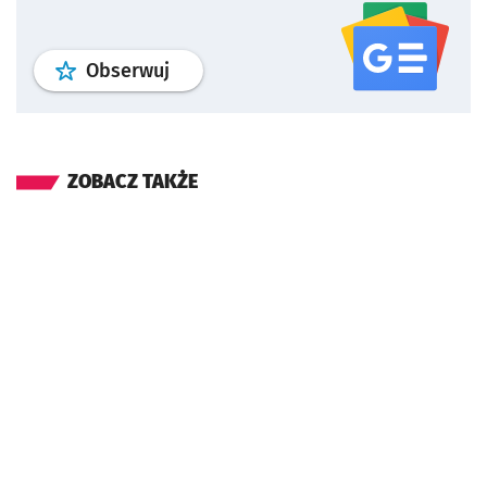
profil
google news
serwisu wroclaw
Obserwuj
ZOBACZ TAKŻE