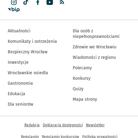
Aktualności
Dla osób z
niepełnosprawnościami
Komunikaty i ostrzeżenia
Zdrowie we Wrocławiu
Bezpieczny Wrocław
Wiadomości z regionu
Inwestycje
Polecamy
Wrocławskie osiedla
Konkursy
Gastronomia
Quizy
Edukacja
Mapa strony
Dla seniorów
Inne informacje
Redakcja
Deklaracja dostępności
Newsletter
Regulamin
Regulamin konkursów
Polityka prywatności