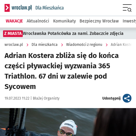
Serwis informacyjny wroclaw.pl podserwis: Dla mieszkańca
Menu
WAKACJE
Aktualności
Komunikaty
Bezpieczny Wrocław
Inwest
Z MIASTA
Wrocławska Potańcówka za nami. Zobaczcie zdjęcia
wroclaw.pl
Dla mieszkańca
Wiadomości z regionu
Adrian Kostera zbliża się do końca
części pływackiej wyzwania 365
Triathlon. 67 dni w zalewie pod
Sycowem
Data publikacji:
Autor:
artykuł
19.07.2023 11:22 |
Błażej Organisty
Udostępnij
Kliknij, aby zobaczyć galerię