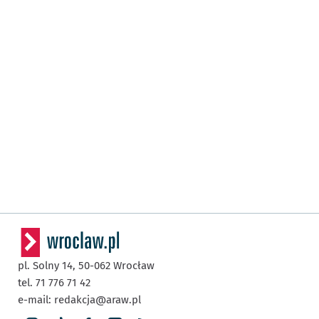
pl. Solny 14,
50-062
Wrocław
tel. 71 776 71 42
e-mail:
redakcja@araw.pl