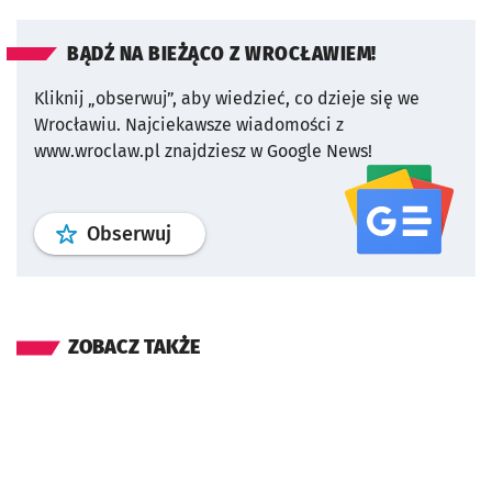
BĄDŹ NA BIEŻĄCO Z WROCŁAWIEM!
Kliknij „obserwuj”, aby wiedzieć, co dzieje się we
Wrocławiu.
Najciekawsze wiadomości z
www.wroclaw.pl znajdziesz w Google News!
profil
google news
serwisu wroclaw
Obserwuj
ZOBACZ TAKŻE