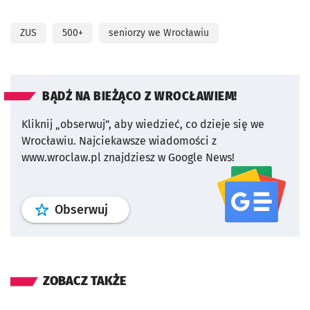
ZUS
500+
seniorzy we Wrocławiu
BĄDŹ NA BIEŻĄCO Z WROCŁAWIEM!
Kliknij „obserwuj”, aby wiedzieć, co dzieje się we
Wrocławiu.
Najciekawsze wiadomości z
www.wroclaw.pl znajdziesz w Google News!
profil
google news
serwisu wroclaw
Obserwuj
ZOBACZ TAKŻE