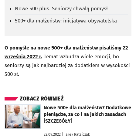
Nowe 500 plus. Seniorzy chwalą pomysł
500+ dla małżeństw: inicjatywa obywatelska
O pomyśle na nowe 500+ dla małżeństw pisaliśmy 22
września 2022 r.
Temat wzbudza wiele emocji, bo
seniorzy są jak najbardziej za dodatkiem w wysokości
500 zł.
ZOBACZ RÓWNIEŻ
otworzy się w nowej karcie
Nowe 500+ dla małżeństw? Dodatkowe
pieniądze, za co i na jakich zasadach
[SZCZEGÓŁY]
22.09.2022
| Jarek Ratajczak