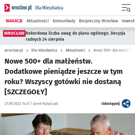
Serwis informacyjny wroclaw.pl podserwis: Dla mieszkańca
Menu
WAKACJE
Aktualności
Komunikaty
Bezpieczny Wrocław
Inwest
WROCŁAW
Rekordowa liczba uwag do planu ogólnego. Decyzja
radnych 24 sierpnia
wroclaw.pl
Dla mieszkańca
Aktualności
Nowe 500+ dla małżeństw.
Dodatkowe pieniądze jeszcze w tym
roku? Wszyscy gotówki nie dostaną
[SZCZEGOŁY]
Data publikacji:
Autor:
artykuł
27.09.2022 14:31 |
Jarek Ratajczak
Udostępnij
Kliknij, aby powiększyć