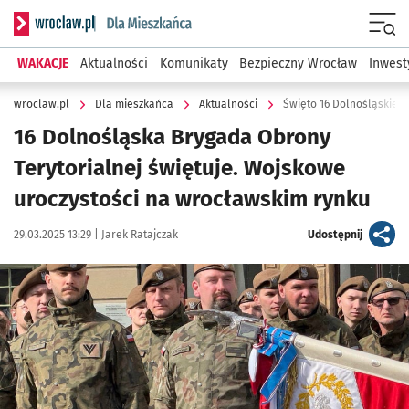
Serwis informacyjny wroclaw.pl podserwis: Dla mieszkańca
Menu
WAKACJE
Aktualności
Komunikaty
Bezpieczny Wrocław
Inwest
wroclaw.pl
Dla mieszkańca
Aktualności
Święto 16 Dolnośląskiej 
16 Dolnośląska Brygada Obrony
Terytorialnej świętuje. Wojskowe
uroczystości na wrocławskim rynku
Data publikacji:
Autor:
artykuł
29.03.2025 13:29 |
Jarek Ratajczak
Udostępnij
Kliknij, aby zobaczyć galerię