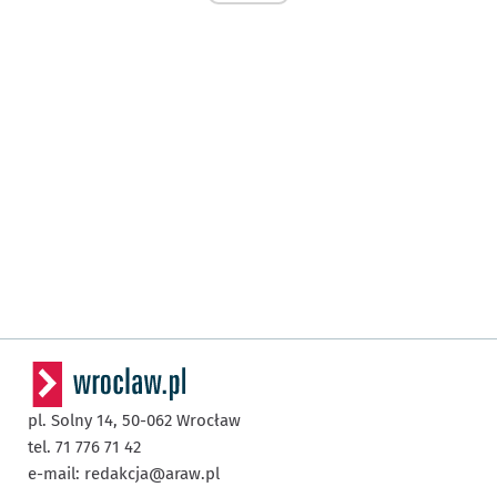
pl. Solny 14,
50-062
Wrocław
tel. 71 776 71 42
e-mail:
redakcja@araw.pl