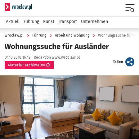
Serwis informacyjny wroclaw.pl
Menu
Aktuell
Führung
Kunst
Transport
Unternehmen
wroclaw.pl
Führung
Arbeit und Wohnung
Wohnungssuche für Aus
Wohnungssuche für Ausländer
Data publikacji:
Autor:
01.10.2018 16:42 |
Redaktion www.wroclaw.pl
artykuł
Teilen
Materiał archiwalny
Kliknij, aby powiększyć