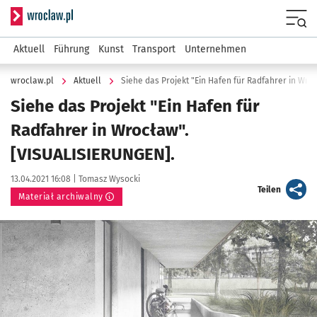
Serwis informacyjny wroclaw.pl
Menu
Aktuell
Führung
Kunst
Transport
Unternehmen
wroclaw.pl
Aktuell
Siehe das Projekt "Ein Hafen für Radfahrer in Wr
Siehe das Projekt "Ein Hafen für
Radfahrer in Wrocław".
[VISUALISIERUNGEN].
Data publikacji:
Autor:
13.04.2021 16:08 |
Tomasz Wysocki
artykuł
Teilen
Materiał archiwalny
Kliknij, aby powiększyć