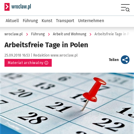
Serwis informacyjny wroclaw.pl
Menu
Aktuell
Führung
Kunst
Transport
Unternehmen
wroclaw.pl
Führung
Arbeit und Wohnung
Arbeitsfreie Tage in Pol
Arbeitsfreie Tage in Polen
Data publikacji:
Autor:
25.09.2018 16:53 |
Redaktion www.wroclaw.pl
artykuł
Teilen
Materiał archiwalny
Kliknij, aby powiększyć