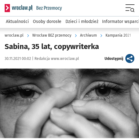
Serwis informacyjny wroclaw.pl podserwis: Bez przemocy
Menu
Aktualności
Osoby dorosłe
Dzieci i młodzież
Informator wsparc
wroclaw.pl
Wrocław BEZ przemocy
Archiwum
Kampania 2021
Sabina, 35 lat, copywriterka
Data publikacji:
Autor:
artykuł
30.11.2021 00:02 |
Redakcja www.wroclaw.pl
Udostępnij
Kliknij, aby powiększyć