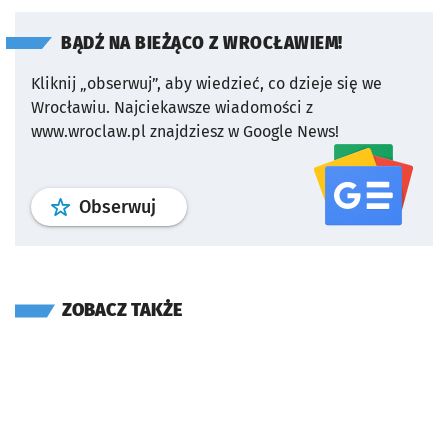
BĄDŹ NA BIEŻĄCO Z WROCŁAWIEM!
Kliknij „obserwuj”, aby wiedzieć, co dzieje się we
Wrocławiu.
Najciekawsze wiadomości z
www.wroclaw.pl znajdziesz w Google News!
profil
google news
serwisu wroclaw
Obserwuj
ZOBACZ TAKŻE