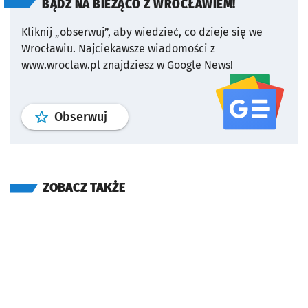
BĄDŹ NA BIEŻĄCO Z WROCŁAWIEM!
Kliknij „obserwuj”, aby wiedzieć, co dzieje się we
Wrocławiu.
Najciekawsze wiadomości z
www.wroclaw.pl znajdziesz w Google News!
profil
google news
serwisu wroclaw
Obserwuj
ZOBACZ TAKŻE