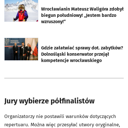
otworzy się w nowej karcie
Wrocławianin Mateusz Waligóra zdobył
biegun południowy! „Jestem bardzo
wzruszony!”
otworzy się w nowej karcie
Gdzie załatwiać sprawy dot. zabytków?
Dolnośląski konserwator przejął
kompetencje wrocławskiego
Jury wybierze półfinalistów
Organizatorzy nie postawili warunków dotyczących
repertuaru. Można więc przesyłać utwory oryginalne,