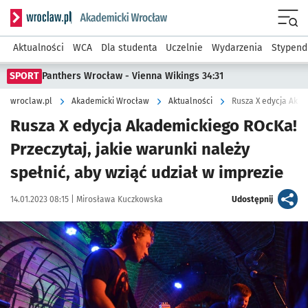
Serwis informacyjny wroclaw.pl podserwis: Akademicki Wro
Men
Aktualności
WCA
Dla studenta
Uczelnie
Wydarzenia
Stypend
SPORT
Panthers Wrocław - Vienna Wikings 34:31
wroclaw.pl
Akademicki Wrocław
Aktualności
Rusza X edycja Akademickiego ROcKa!
Przeczytaj, jakie warunki należy
spełnić, aby wziąć udział w imprezie
Data publikacji:
Autor:
artykuł
14.01.2023 08:15 |
Mirosława Kuczkowska
Udostępnij
Kliknij, aby powiększyć