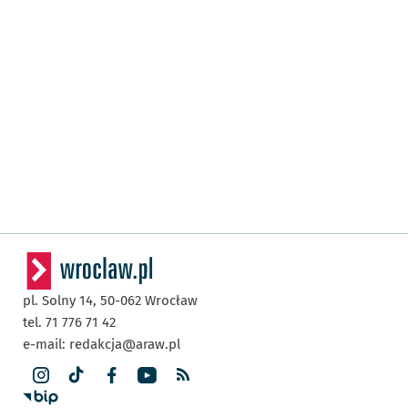
pl. Solny 14,
50-062
Wrocław
tel. 71 776 71 42
e-mail:
redakcja@araw.pl