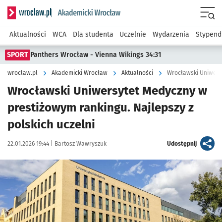
Serwis informacyjny wroclaw.pl podserwis: Akademicki Wro
Men
Aktualności
WCA
Dla studenta
Uczelnie
Wydarzenia
Stypend
SPORT
Panthers Wrocław - Vienna Wikings 34:31
wroclaw.pl
Akademicki Wrocław
Aktualności
Wrocławski Uniwersy
Wrocławski Uniwersytet Medyczny w
prestiżowym rankingu. Najlepszy z
polskich uczelni
Data publikacji:
Autor:
artykuł
22.01.2026 19:44 |
Bartosz Wawryszuk
Udostępnij
Kliknij, aby powiększyć