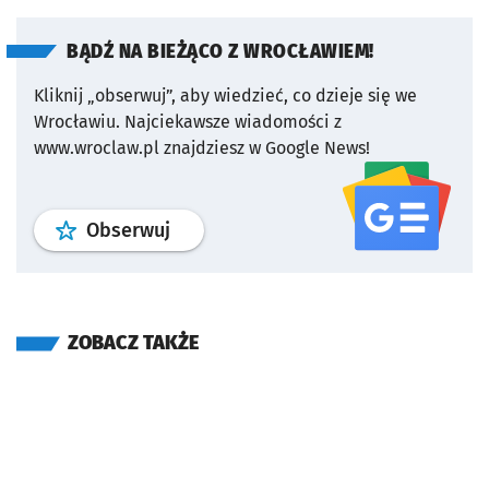
BĄDŹ NA BIEŻĄCO Z WROCŁAWIEM!
Kliknij „obserwuj”, aby wiedzieć, co dzieje się we
Wrocławiu.
Najciekawsze wiadomości z
www.wroclaw.pl znajdziesz w Google News!
profil
google news
serwisu wroclaw
Obserwuj
ZOBACZ TAKŻE