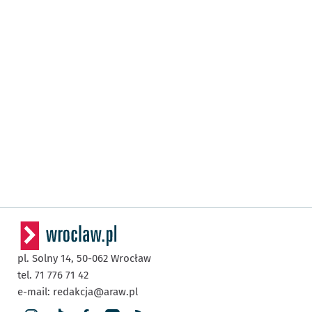
pl. Solny 14,
50-062
Wrocław
tel. 71 776 71 42
e-mail:
redakcja@araw.pl