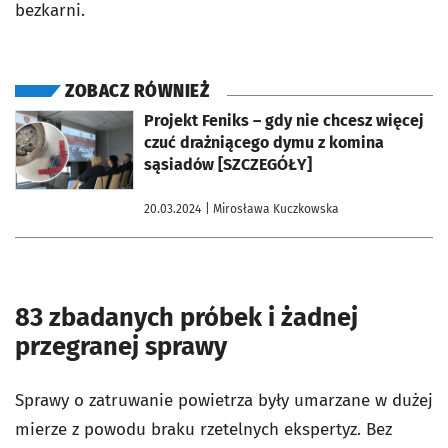
bezkarni.
ZOBACZ RÓWNIEŻ
otworzy się w nowej karcie
Projekt Feniks – gdy nie chcesz więcej
czuć drażniącego dymu z komina
sąsiadów [SZCZEGÓŁY]
20.03.2024
| Mirosława Kuczkowska
83 zbadanych próbek i żadnej
przegranej sprawy
Sprawy o zatruwanie powietrza były umarzane w dużej
mierze z powodu braku rzetelnych ekspertyz. Bez