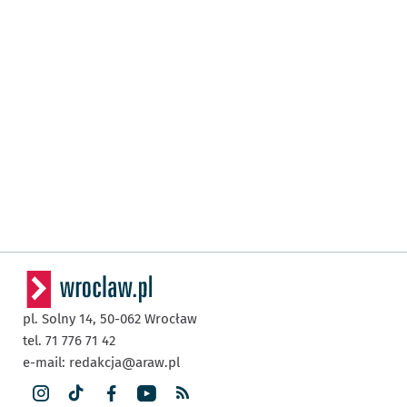
pl. Solny 14,
50-062
Wrocław
tel. 71 776 71 42
e-mail:
redakcja@araw.pl