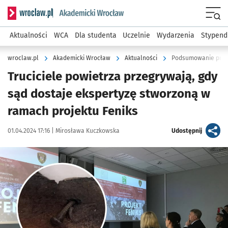
Serwis informacyjny wroclaw.pl podserwis: Akademicki Wro
Men
Aktualności
WCA
Dla studenta
Uczelnie
Wydarzenia
Stypend
wroclaw.pl
Akademicki Wrocław
Aktualności
Podsumowanie proje
Truciciele powietrza przegrywają, gdy
sąd dostaje ekspertyzę stworzoną w
ramach projektu Feniks
Data publikacji:
Autor:
artykuł
01.04.2024 17:16 |
Mirosława Kuczkowska
Udostępnij
Kliknij, aby powiększyć