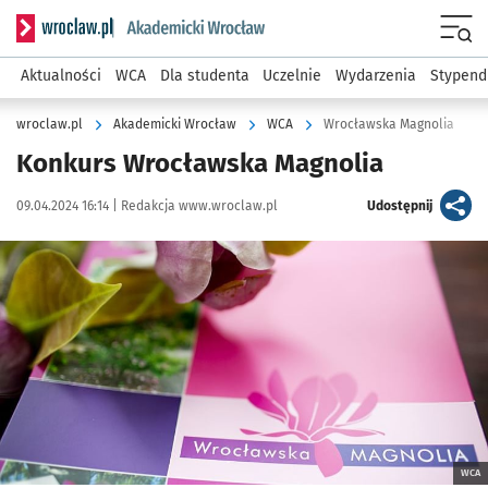
Serwis informacyjny wroclaw.pl podserwis: Akademicki Wro
Men
Aktualności
WCA
Dla studenta
Uczelnie
Wydarzenia
Stypend
wroclaw.pl
Akademicki Wrocław
WCA
Wrocławska Magnolia
Konkurs Wrocławska Magnolia
Data publikacji:
Autor:
artykuł
09.04.2024 16:14 |
Redakcja www.wroclaw.pl
Udostępnij
Kliknij, aby powiększyć
WCA