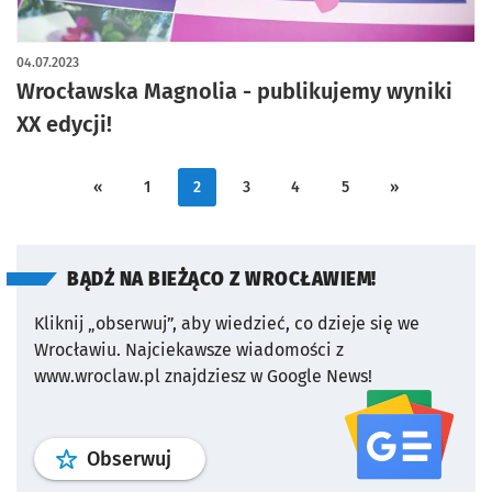
04.07.2023
Wrocławska Magnolia - publikujemy wyniki
XX edycji!
«
1
2
3
4
5
»
BĄDŹ NA BIEŻĄCO Z WROCŁAWIEM!
Kliknij „obserwuj”, aby wiedzieć, co dzieje się we
Wrocławiu.
Najciekawsze wiadomości z
www.wroclaw.pl znajdziesz w Google News!
profil
google news
serwisu wroclaw
Obserwuj