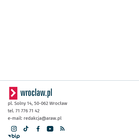
pl. Solny 14,
50-062
Wrocław
tel. 71 776 71 42
e-mail:
redakcja@araw.pl