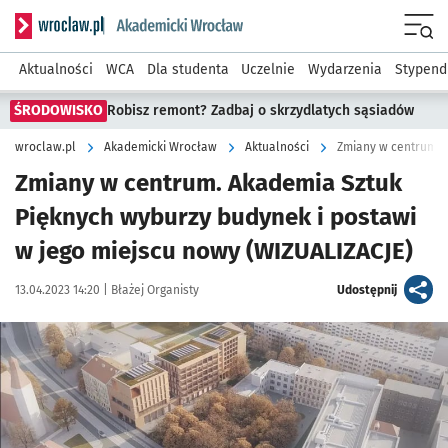
Serwis informacyjny wroclaw.pl podserwis: Akademicki Wro
Men
Aktualności
WCA
Dla studenta
Uczelnie
Wydarzenia
Stypend
ŚRODOWISKO
Robisz remont? Zadbaj o skrzydlatych sąsiadów
wroclaw.pl
Akademicki Wrocław
Aktualności
Zmiany w centrum. Akademia Sztuk
Pięknych wyburzy budynek i postawi
w jego miejscu nowy (WIZUALIZACJE)
Data publikacji:
Autor:
artykuł
13.04.2023 14:20 |
Błażej Organisty
Udostępnij
Kliknij, aby zobaczyć galerię