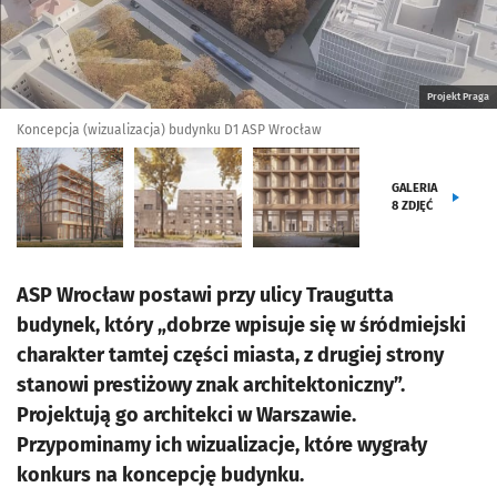
Projekt Praga
Koncepcja (wizualizacja) budynku D1 ASP Wrocław
GALERIA
8
ZDJĘĆ
ASP Wrocław postawi przy ulicy Traugutta
budynek, który „dobrze wpisuje się w śródmiejski
charakter tamtej części miasta, z drugiej strony
stanowi prestiżowy znak architektoniczny”.
Projektują go architekci w Warszawie.
Przypominamy ich wizualizacje, które wygrały
konkurs na koncepcję budynku.