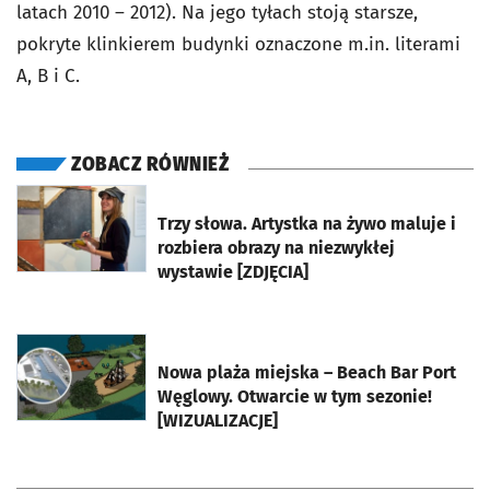
latach 2010 – 2012). Na jego tyłach stoją starsze,
pokryte klinkierem budynki oznaczone m.in. literami
A, B i C.
ZOBACZ RÓWNIEŻ
otworzy się w nowej karcie
Trzy słowa. Artystka na żywo maluje i
rozbiera obrazy na niezwykłej
wystawie [ZDJĘCIA]
otworzy się w nowej karcie
Nowa plaża miejska – Beach Bar Port
Węglowy. Otwarcie w tym sezonie!
[WIZUALIZACJE]