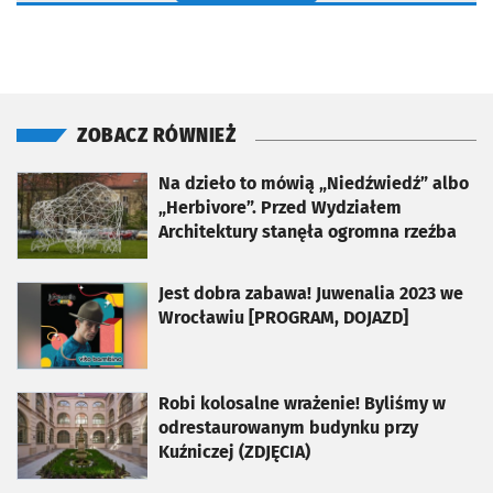
ZOBACZ RÓWNIEŻ
otworzy się w nowej karcie
Na dzieło to mówią „Niedźwiedź” albo
„Herbivore”. Przed Wydziałem
Architektury stanęła ogromna rzeźba
otworzy się w nowej karcie
Jest dobra zabawa! Juwenalia 2023 we
Wrocławiu [PROGRAM, DOJAZD]
otworzy się w nowej karcie
Robi kolosalne wrażenie! Byliśmy w
odrestaurowanym budynku przy
Kuźniczej (ZDJĘCIA)