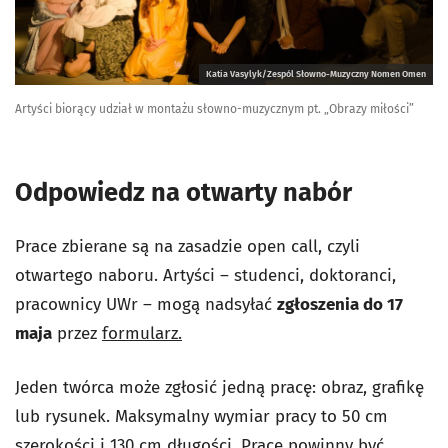
Katia Vasylyk/Zespól Słowno-Muzyczny Nomen Omen
Artyści biorący udział w montażu słowno-muzycznym pt. „Obrazy miłości”
Odpowiedz na otwarty nabór
Prace zbierane są na zasadzie open call, czyli
otwartego naboru. Artyści – studenci, doktoranci,
pracownicy UWr – mogą nadsyłać
zgłoszenia do 17
maja
przez
formularz.
Jeden twórca może zgłosić jedną pracę: obraz, grafikę
lub rysunek. Maksymalny wymiar pracy to 50 cm
szerokości i 130 cm długości. Prace powinny być