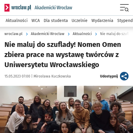
Serwis informacyjny wroclaw.pl podserwis: Akademicki Wro
Men
Aktualności
WCA
Dla studenta
Uczelnie
Wydarzenia
Stypend
wroclaw.pl
Akademicki Wrocław
Aktualności
Nie maluj do szuflady! Nomen Omen
zbiera prace na wystawę twórców z
Uniwersytetu Wrocławskiego
Data publikacji:
Autor:
artykuł
15.05.2023 07:00 |
Mirosława Kuczkowska
Udostępnij
Kliknij, aby powiększyć