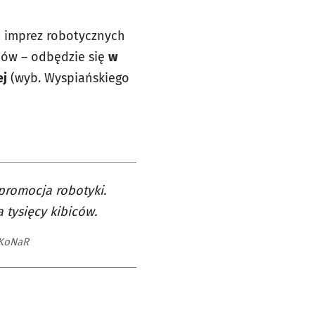
h imprez robotycznych
ców – odbędzie się
w
ej
(wyb. Wyspiańskiego
promocja robotyki.
 tysięcy kibiców.
 KoNaR