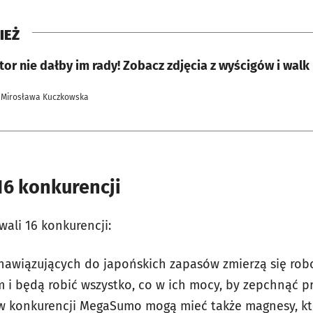
IEŻ
or nie dałby im rady! Zobacz zdjęcia z wyścigów i wal
 Mirosława Kuczkowska
16 konkurencji
ali 16 konkurencji:
nawiązujących do japońskich zapasów zmierzą się robo
i będą robić wszystko, co w ich mocy, by zepchnąć pr
w konkurencji MegaSumo mogą mieć także magnesy, któ