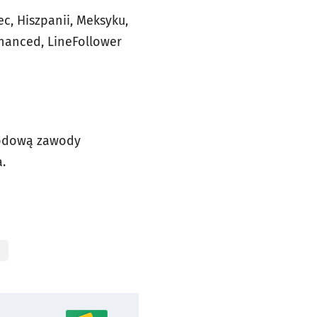
c, Hiszpanii, Meksyku,
hanced, LineFollower
arodową zawody
.