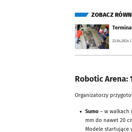
ZOBACZ RÓWN
otworzy się w nowej karcie
Terminat
22.04.2024
|
Robotic Arena: 
Organizatorzy przygotow
Sumo
– w walkach 
mm do nawet 20 cm 
Modele startujące 