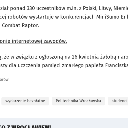
ł ponad 330 uczestników m.in. z Polski, Litwy, Niemie
ięcej robotów wystartuje w konkurencjach MiniSumo En
i Combat Raptor.
ronie internetowej zawodów.
ą, że w związku z ogłoszoną na 26 kwietnia żałobą n
iszy dla uczczenia pamięci zmarłego papieża Franciszka
torów
wydarzenie bezpłatne
Politechnika Wrocławska
studenci
CO Z WROCŁAWIEM!