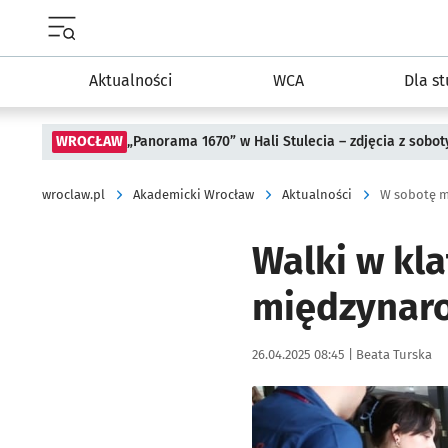
Menu główne portalu wroclaw.pl
Aktualności
WCA
Dla s
WROCŁAW
„Panorama 1670” w Hali Stulecia – zdjęcia z sobot
wroclaw.pl
Akademicki Wrocław
Aktualności
W sobotę m
Walki w kla
międzynaro
Data publikacji:
Autor:
26.04.2025 08:45 |
Beata Turska
Kliknij, aby powiększyć