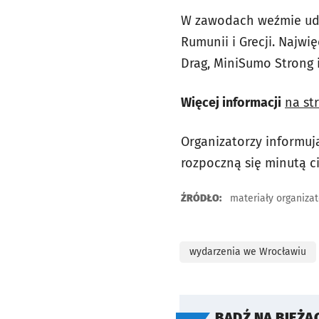
W zawodach weźmie udzia
Rumunii i Grecji. Najw
Drag, MiniSumo Strong 
Więcej informacji
na st
Organizatorzy informuj
rozpoczną się minutą c
ŹRÓDŁO:
materiały organiza
wydarzenia we Wrocławiu
BĄDŹ NA BIEŻĄ