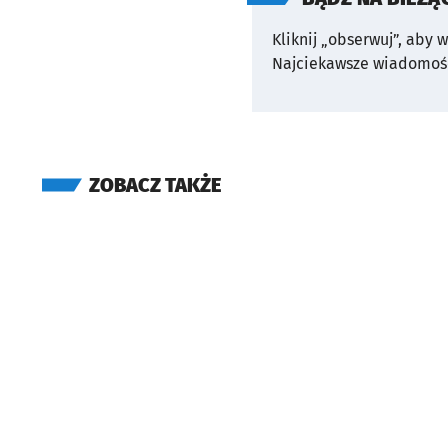
Kliknij „obserwuj”, aby 
Najciekawsze wiadomośc
ZOBACZ TAKŻE