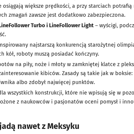
e osiągają większe prędkości, a przy starciach potrafią
tych zmagań zawsze jest dodatkowo zabezpieczona.
LineFollower Turbo i LineFollower Light
– wyścigi, podcz
ść.
inspirowany najstarszą konkurencją starożytnej olimpi
ch kół, roboty muszą posiadać kończyny.
otów na piły, noże i młoty w zamkniętej klatce z pleks
interesowanie kibiców. Zasady są takie jak w boksie: 
wnika albo zdobył najwięcej punktów.
dla wszystkich konstrukcji, które nie wpisują się w poz
łożone z naukowców i pasjonatów oceni pomysł i inn
jadą nawet z Meksyku