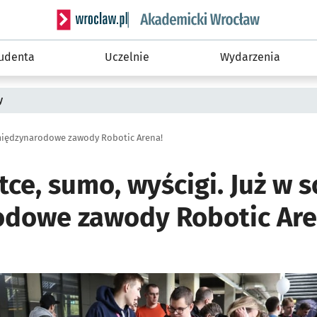
Serwis informacyjny wroclaw.pl podserwis: Akade
tudenta
Uczelnie
Wydarzenia
y
iędzynarodowe zawody Robotic Arena!
tce, sumo, wyścigi. Już w 
dowe zawody Robotic Are