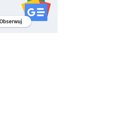
profil
google news
serwisu wroclaw.pl
Obserwuj