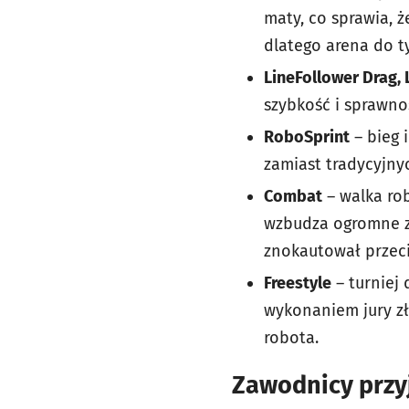
maty, co sprawia, ż
dlatego arena do 
LineFollower Drag, 
szybkość i sprawno
RoboSprint
– bieg 
zamiast tradycyjny
Combat
– walka rob
wzbudza ogromne za
znokautował przeci
Freestyle
– turniej 
wykonaniem jury z
robota.
Zawodnicy przy