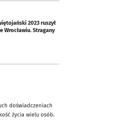
e
iętojański 2023 ruszył
e Wrocławiu. Stragany
nych doświadczeniach
kość życia wielu osób.