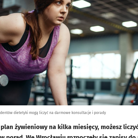
dentów dietetyki mogą liczyć na darmowe konsultacje i porady
plan żywieniowy na kilka miesięcy, możesz liczy
w porad. We Wrocławiu rozpoczęły się zapisy do