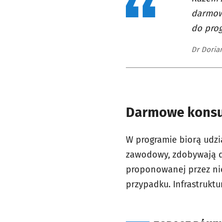
darmow
do prog
Dr Doria
Darmowe konsul
W programie biorą udzi
zawodowy, zdobywają d
proponowanej przez nic
przypadku. Infrastrukt