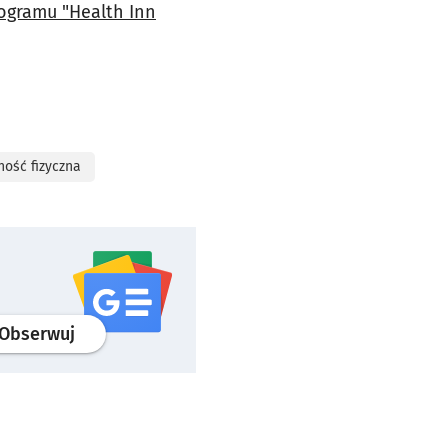
rogramu "Health Inn
ność fizyczna
profil
google news
serwisu wroclaw.pl
Obserwuj