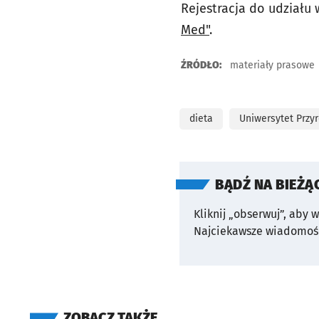
Rejestracja do udziału
Med"
.
ŹRÓDŁO:
materiały prasowe
dieta
Uniwersytet Przy
BĄDŹ NA BIEŻĄ
Kliknij „obserwuj”, aby 
Najciekawsze wiadomośc
ZOBACZ TAKŻE