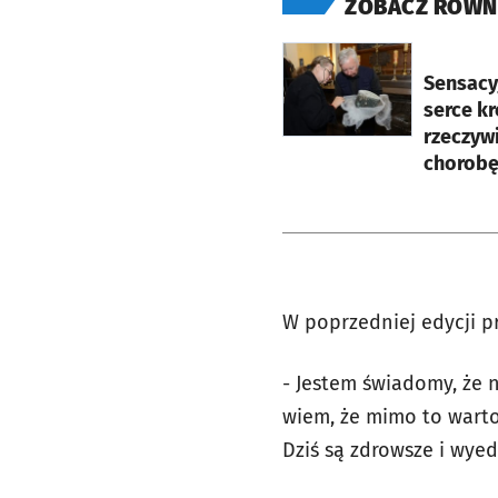
ZOBACZ RÓWN
otworzy się w nowej ka
Sensacyj
serce kr
rzeczywi
chorobę
W poprzedniej edycji p
- Jestem świadomy, że 
wiem, że mimo to warto.
Dziś są zdrowsze i wy