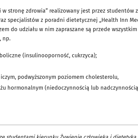
 w stronę zdrowia” realizowany jest przez studentów z
raz specjalistów z poradni dietetycznej „Health Inn Me
azem do udziału w nim zapraszane są przede wszystkim
, np.
oliczne (insulinooporność, cukrzyca);
niczym, podwyższonym poziomem cholesterolu,
żu hormonalnym (niedoczynnością lub nadczynnością 
e studentami kierunku Żywienie człowieka i dietetyk