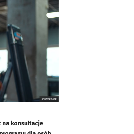
shutterstock
ć na konsultacje
 programu dla osób,