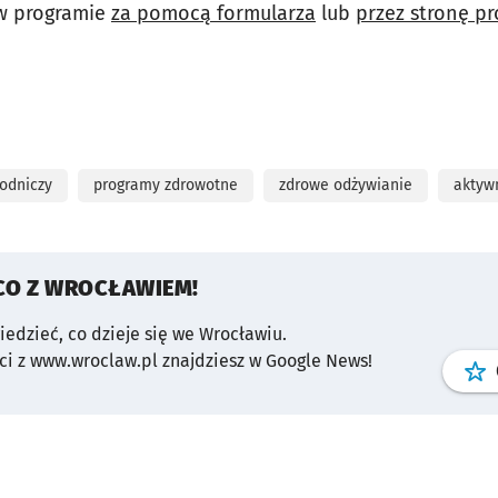
 w programie
za pomocą formularza
lub
przez stronę p
rodniczy
programy zdrowotne
zdrowe odżywianie
aktyw
CO Z WROCŁAWIEM!
wiedzieć, co dzieje się we Wrocławiu.
i z www.wroclaw.pl znajdziesz w Google News!