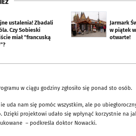
IEŻ
rcie
otworzy się w nowej karci
ne ustalenia! Zbadali
Jarmark Św
óla. Czy Sobieski
w piątek w
ście miał "francuską
otwarte!
"?
rogramu w ciągu godziny zgłosiło się ponad sto osób.
nie uda nam się pomóc wszystkim, ale po ubiegłorocz
 Dzięki projektowi udało się wpłynąć korzystnie na ja
edukowane – podkreśla doktor Nowacki.