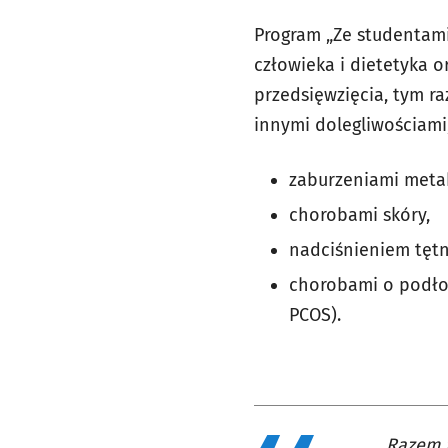
Program „Ze studentami
człowieka i dietetyka o
przedsięwzięcia, tym r
innymi dolegliwościami
zaburzeniami metab
chorobami skóry,
nadciśnieniem tęt
chorobami o podło
PCOS).
Razem z