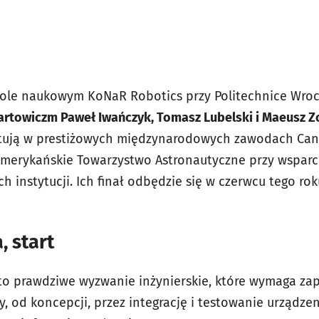
kole naukowym KoNaR Robotics przy Politechnice Wroc
artowiczm Paweł Iwańczyk, Tomasz Lubelski i Maeusz Zo
rtują w prestiżowych międzynarodowych zawodach CanS
merykańskie Towarzystwo Astronautyczne przy wsparci
h instytucji. Ich finał odbędzie się w czerwcu tego ro
, start
o prawdziwe wyzwanie inżynierskie, które wymaga zap
, od koncepcji, przez integrację i testowanie urządzeni