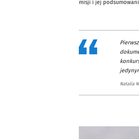
misji i jej podsumowani
Pierwsz
dokumen
konkurs
jedynym
Natalia 