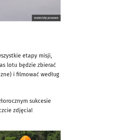
materiały prasowe
zystkie etapy misji,
as lotu będzie zbierać
czne) i filmować według
szłorocznym sukcesie
zcie zdjęcia!