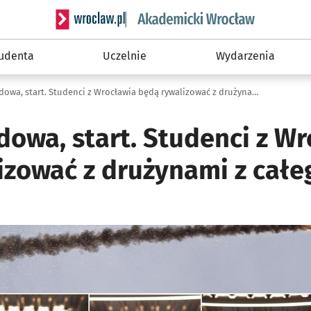
Serwis informacyjny wroclaw.pl podserwis: Akade
tudenta
Uczelnie
Wydarzenia
Projekt, budowa, start. Studenci z Wrocławia będą rywalizować z drużynami z całego świata
dowa, start. Studenci z W
izować z drużynami z całe
ię