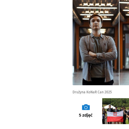
Drużyna KoNaR Can 2025
galeria
5
zdjęć