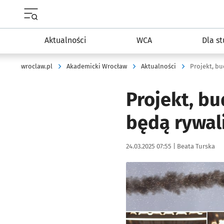
Menu główne portalu wroclaw.pl
Aktualności
WCA
Dla s
wroclaw.pl
Akademicki Wrocław
Aktualności
Projekt, bu
będą rywal
Data publikacji:
Autor:
24.03.2025 07:55 |
Beata Turska
Kliknij, aby zobaczyć galer