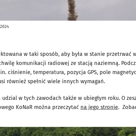
 2024
ktowana w taki sposób, aby była w stanie przetrwać ws
chwilę komunikacji radiowej ze stacją naziemną. Podcz
in. ciśnienie, temperatura, pozycja GPS, pole magnety
usi również spełnić wiele innych wymagań.
a udzial w tych zawodach także w ubiegłym roku. O ze
kowego KoNaR można przeczytać
na jego stronie
. Zobac