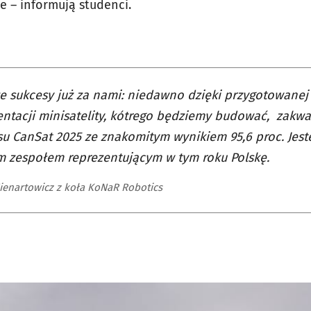
e – informują studenci.
e sukcesy już za nami: niedawno dzięki przygotowanej
tacji minisatelity, kótrego będziemy budować, zakwal
u CanSat 2025 ze znakomitym wynikiem 95,6 proc. Jes
 zespołem reprezentującym w tym roku Polskę.
Nienartowicz z koła KoNaR Robotics