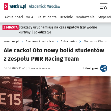
Serwis informacyjny wroclaw.pl podserwis: Akademicki Wro
Men
Aktualności
WCA
Dla studenta
Uczelnie
Wydarzenia
Stypend
Z MIASTA
Strażacy uruchamiają na czas upałów trzy wodne
kurtyny | Lokalizacje
wroclaw.pl
Akademicki Wrocław
Aktualności
Ale cacko! Oto nowy
Ale cacko! Oto nowy bolid studentów
z zespołu PWR Racing Team
Data publikacji:
Autor:
artykuł
06.06.2025 10:40 |
Tomasz Wysocki
Udostępnij
Kliknij, aby zobaczyć galerię