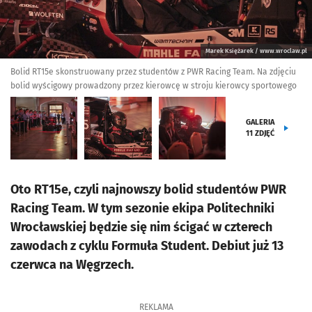
Marek Księżarek / www.wroclaw.pl
Bolid RT15e skonstruowany przez studentów z PWR Racing Team. Na zdjęciu
bolid wyścigowy prowadzony przez kierowcę w stroju kierowcy sportowego
GALERIA
11
ZDJĘĆ
Oto RT15e, czyli najnowszy bolid studentów PWR
Racing Team. W tym sezonie ekipa Politechniki
Wrocławskiej będzie się nim ścigać w czterech
zawodach z cyklu Formuła Student. Debiut już 13
czerwca na Węgrzech.
REKLAMA