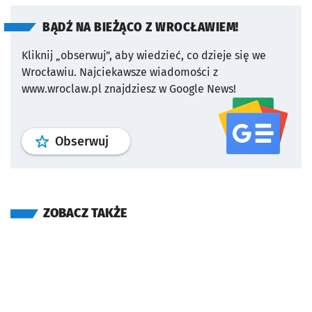
BĄDŹ NA BIEŻĄCO Z WROCŁAWIEM!
Kliknij „obserwuj”, aby wiedzieć, co dzieje się we
Wrocławiu.
Najciekawsze wiadomości z
www.wroclaw.pl znajdziesz w Google News!
profil
google news
serwisu wroclaw
Obserwuj
ZOBACZ TAKŻE