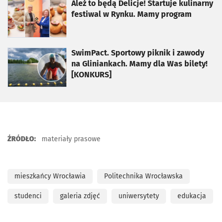
otworzy się w nowej karcie
Ależ to będą Delicje! Startuje kulinarny
festiwal w Rynku. Mamy program
otworzy się w nowej karcie
SwimPact. Sportowy piknik i zawody
na Gliniankach. Mamy dla Was bilety!
[KONKURS]
ŹRÓDŁO:
materiały prasowe
mieszkańcy Wrocławia
Politechnika Wrocławska
studenci
galeria zdjęć
uniwersytety
edukacja