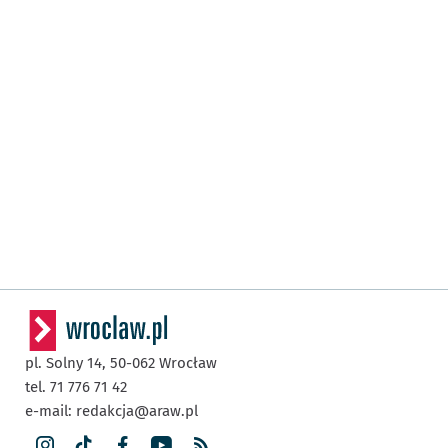
pl. Solny 14,
50-062
Wrocław
tel. 71 776 71 42
e-mail:
redakcja@araw.pl