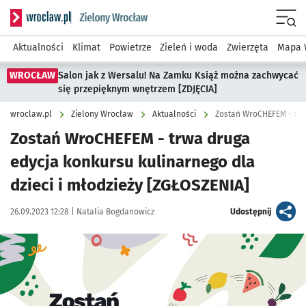
Serwis informacyjny wroclaw.pl podserwis: Środowisko we 
Menu
Aktualności
Klimat
Powietrze
Zieleń i woda
Zwierzęta
Mapa 
WROCŁAW
Salon jak z Wersalu! Na Zamku Książ można zachwycać
się przepięknym wnętrzem [ZDJĘCIA]
wroclaw.pl
Zielony Wrocław
Aktualności
Zostań WroCHEFEM - trwa druga
edycja konkursu kulinarnego dla
dzieci i młodzieży [ZGŁOSZENIA]
Data publikacji:
Autor:
artykuł
26.09.2023 12:28 |
Natalia Bogdanowicz
Udostępnij
Kliknij, aby powiększyć