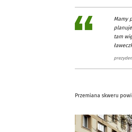
Mamy po
planuje
tam wię
ławeczk
prezyden
Przemiana skweru powi