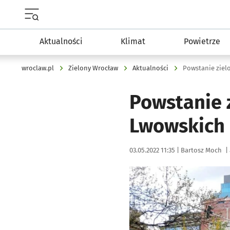
Menu główne portalu wroclaw.pl
Aktualności
Klimat
Powietrze
wroclaw.pl
Zielony Wrocław
Aktualności
Powstanie zielo
Powstanie z
Lwowskich
Data publikacji:
Autor:
03.05.2022 11:35 |
Bartosz Moch
|
Kliknij, aby powiększyć