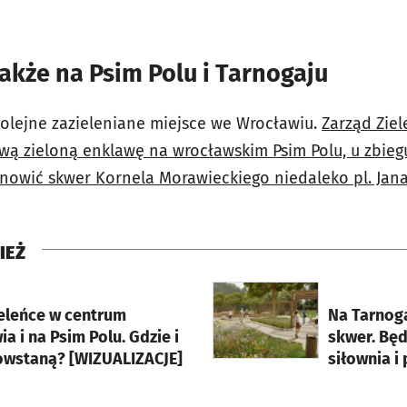
akże na Psim Polu i Tarnogaju
kolejne zazieleniane miejsce we Wrocławiu.
Zarząd Ziel
wą zieloną enklawę na wrocławskim Psim Polu, u zbiegu 
nowić skwer Kornela Morawieckiego niedaleko pl. Jana 
IEŻ
rcie
otworzy się w nowej karci
eleńce w centrum
Na Tarnog
a i na Psim Polu. Gdzie i
skwer. Będ
owstaną? [WIZUALIZACJE]
siłownia i