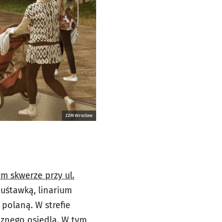
ZZM Wrocław
m skwerze przy ul.
huśtawką, linarium
 polaną. W strefie
znego osiedla. W tym