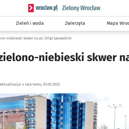
Serwis informacyjny wroclaw.pl podserwis: Śro
Zieleń i woda
Zwierzęta
Mapa Wroc
no-niebieski skwer na pl. Orląt Lwowskich
ielono-niebieski skwer na
aktualizacja:
4 lata temu, 03.05.2022