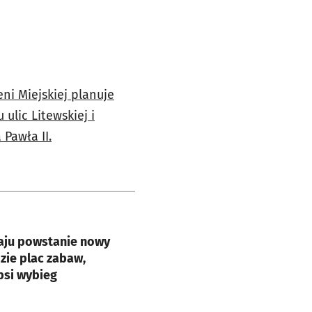
eni Miejskiej planuje
ulic Litewskiej i
Pawła II.
e
aju powstanie nowy
zie plac zabaw,
 psi wybieg