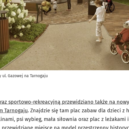
y ul. Gazowej na Tarnogaju
az sportowo-rekreacyjną przewidziano także na nowy
m Tarnogaju
. Znajdzie się tam plac zabaw dla dzieci z 
nami, psi wybieg, mała siłownia oraz plac z leżakami i
przewidziane miejsce na model przestrzenny historyc