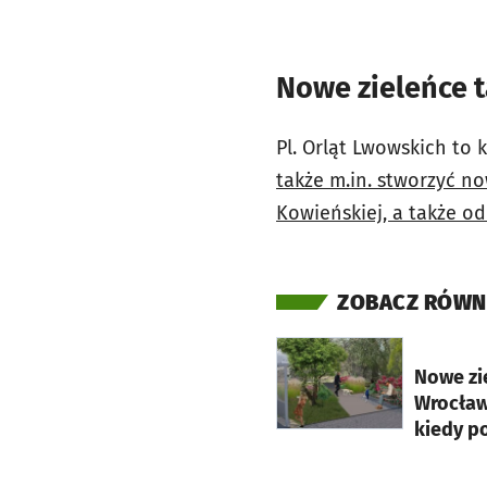
Nowe zieleńce t
Pl. Orląt Lwowskich to 
także m.in. stworzyć no
Kowieńskiej, a także od
ZOBACZ RÓWN
otworzy się w nowej ka
Nowe zi
Wrocławi
kiedy p