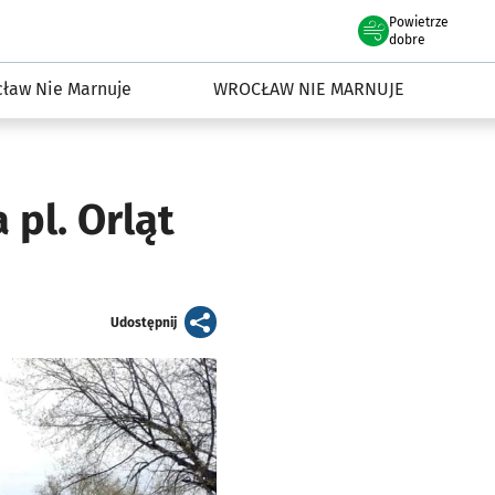
Powietrze
we Wrocławiu
dowisko we Wrocławiu
dobre
ław Nie Marnuje
WROCŁAW NIE MARNUJE
 pl. Orląt
artykuł
Udostępnij