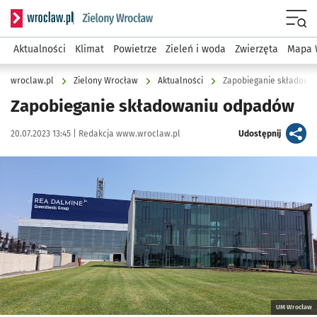
Serwis informacyjny wroclaw.pl podserwis: Środowisko we 
Menu
Aktualności
Klimat
Powietrze
Zieleń i woda
Zwierzęta
Mapa 
wroclaw.pl
Zielony Wrocław
Aktualności
Zapobieganie składowa
Zapobieganie składowaniu odpadów
Data publikacji:
Autor:
artykuł
20.07.2023 13:45 |
Redakcja www.wroclaw.pl
Udostępnij
Kliknij, aby powiększyć
UM Wrocław