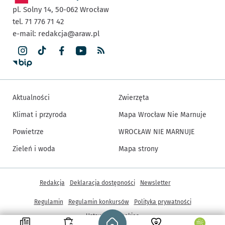
pl. Solny 14,
50-062
Wrocław
tel. 71 776 71 42
e-mail:
redakcja@araw.pl
Aktualności
Zwierzęta
Klimat i przyroda
Mapa Wrocław Nie Marnuje
Powietrze
WROCŁAW NIE MARNUJE
Zieleń i woda
Mapa strony
Inne informacje
Redakcja
Deklaracja dostępności
Newsletter
Regulamin
Regulamin konkursów
Polityka prywatności
Strona główna - wroclaw.pl
Ustawienia cookies