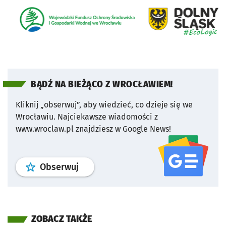
BĄDŹ NA BIEŻĄCO Z WROCŁAWIEM!
Kliknij „obserwuj”, aby wiedzieć, co dzieje się we
Wrocławiu.
Najciekawsze wiadomości z
www.wroclaw.pl znajdziesz w Google News!
profil
google news
serwisu wroclaw
Obserwuj
ZOBACZ TAKŻE