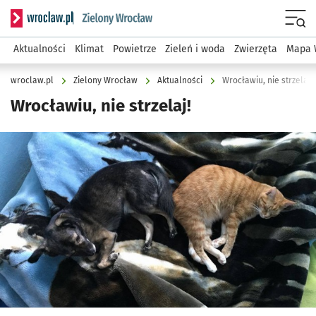
Serwis informacyjny wroclaw.pl podserwis: Środowisko we 
Menu
Aktualności
Klimat
Powietrze
Zieleń i woda
Zwierzęta
Mapa 
wroclaw.pl
Zielony Wrocław
Aktualności
Wrocławiu, nie strzelaj!
Wrocławiu, nie strzelaj!
Kliknij, aby powiększyć