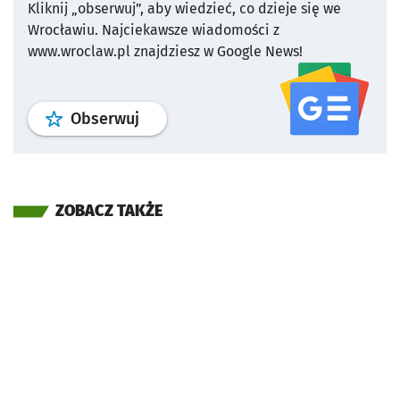
Kliknij „obserwuj”, aby wiedzieć, co dzieje się we
Wrocławiu.
Najciekawsze wiadomości z
www.wroclaw.pl znajdziesz w Google News!
profil
google news
serwisu wroclaw
Obserwuj
ZOBACZ TAKŻE