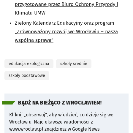
przygotowane przez Biuro Ochrony Przyrody i
Klimatu UMW
Zielony Kalendarz Edukacyjny oraz program
„Zrównoważony rozwój we Wrocławiu – nasza
wspólna sprawa”
edukacja ekologiczna
szkoły średnie
szkoły podstawowe
BĄDŹ NA BIEŻĄCO Z WROCŁAWIEM!
Kliknij „obserwuj”, aby wiedzieć, co dzieje się we
Wrocławiu.
Najciekawsze wiadomości z
www.wroclaw.pl znajdziesz w Google News!