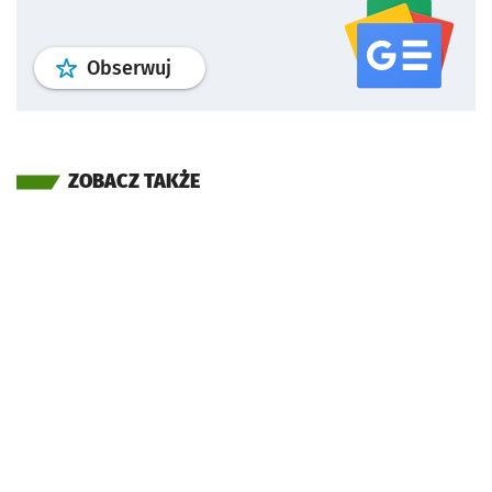
profil
google news
serwisu wroclaw
Obserwuj
ZOBACZ TAKŻE