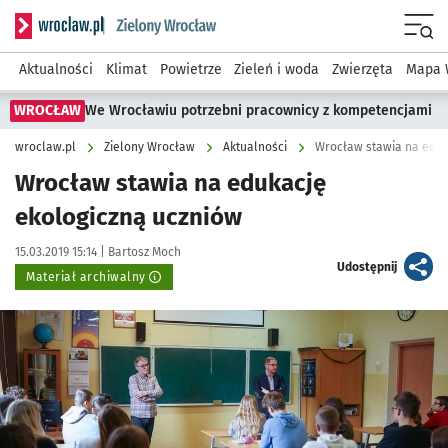
Serwis informacyjny wroclaw.pl podserwis: Środowisko we 
Menu
Aktualności
Klimat
Powietrze
Zieleń i woda
Zwierzęta
Mapa 
WROCŁAW
We Wrocławiu potrzebni pracownicy z kompetencjami
wroclaw.pl
Zielony Wrocław
Aktualności
Wrocław stawia na eduk
Wrocław stawia na edukację
ekologiczną uczniów
Data publikacji:
Autor:
15.03.2019 15:14 |
Bartosz Moch
artykuł
Udostępnij
Materiał archiwalny
Kliknij, aby powiększyć