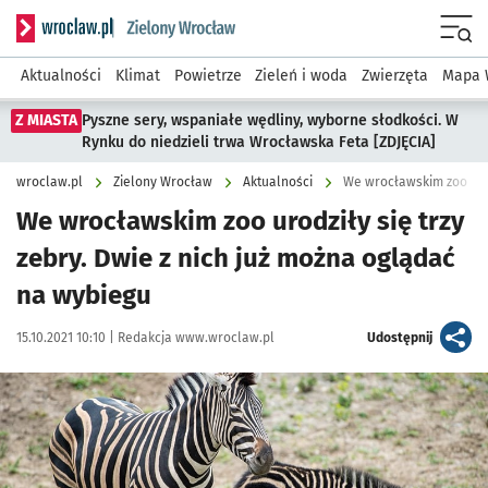
Serwis informacyjny wroclaw.pl podserwis: Środowisko we 
Menu
Aktualności
Klimat
Powietrze
Zieleń i woda
Zwierzęta
Mapa 
Z MIASTA
Pyszne sery, wspaniałe wędliny, wyborne słodkości. W
Rynku do niedzieli trwa Wrocławska Feta [ZDJĘCIA]
wroclaw.pl
Zielony Wrocław
Aktualności
We wrocławskim zoo urodziły się trzy
zebry. Dwie z nich już można oglądać
na wybiegu
Data publikacji:
Autor:
artykuł
15.10.2021 10:10 |
Redakcja www.wroclaw.pl
Udostępnij
Kliknij, aby powiększyć