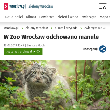
Serwis informacyjny wroclaw.pl podserwis: Środowisko we 
Menu
Aktualności
Klimat
Powietrze
Zieleń i woda
Zwierzęta
Mapa 
wroclaw.pl
Zielony Wrocław
Klimat i przyroda
Zwierzęta we Wroc
W Zoo Wrocław odchowano manule
Data publikacji:
Autor:
18.07.2019 15:49 |
Bartosz Moch
artykuł
Udostępnij
Materiał archiwalny
Kliknij, aby powiększyć