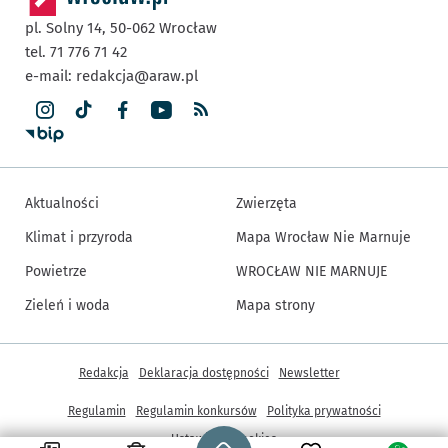
pl. Solny 14,
50-062
Wrocław
tel. 71 776 71 42
e-mail:
redakcja@araw.pl
Aktualności
Zwierzęta
Klimat i przyroda
Mapa Wrocław Nie Marnuje
Powietrze
WROCŁAW NIE MARNUJE
Zieleń i woda
Mapa strony
Inne informacje
Redakcja
Deklaracja dostępności
Newsletter
Regulamin
Regulamin konkursów
Polityka prywatności
Strona główna - wroclaw.pl
Ustawienia cookies