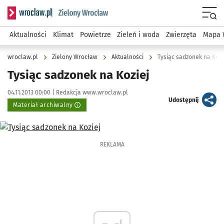
Serwis informacyjny wroclaw.pl podserwis: Środowisko we 
Menu
Aktualności
Klimat
Powietrze
Zieleń i woda
Zwierzęta
Mapa 
wroclaw.pl
Zielony Wrocław
Aktualności
Tysiąc sadzonek na Kozi
Tysiąc sadzonek na Koziej
Data publikacji:
Autor:
04.11.2013 00:00 |
Redakcja www.wroclaw.pl
artykuł
Udostępnij
Materiał archiwalny
Kliknij, aby powiększyć
REKLAMA