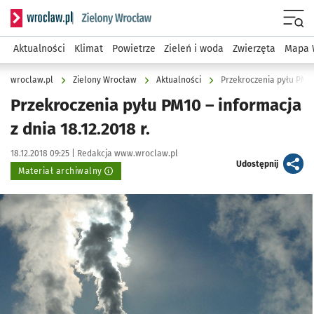
Serwis informacyjny wroclaw.pl podserwis: Środowisko we 
Menu
Aktualności
Klimat
Powietrze
Zieleń i woda
Zwierzęta
Mapa 
wroclaw.pl
Zielony Wrocław
Aktualności
Przekroczenia pyłu PM10 
Przekroczenia pyłu PM10 – informacja
z dnia 18.12.2018 r.
Data publikacji:
Autor:
18.12.2018 09:25 |
Redakcja www.wroclaw.pl
artykuł
Udostępnij
Materiał archiwalny
Kliknij, aby powiększyć