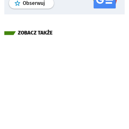
profil
google news
serwisu wroclaw
Obserwuj
ZOBACZ TAKŻE