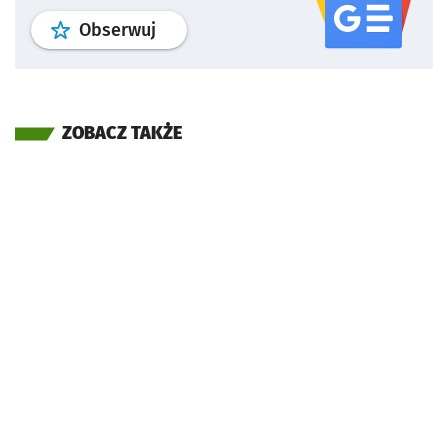
profil
google news
serwisu wroclaw
Obserwuj
ZOBACZ TAKŻE