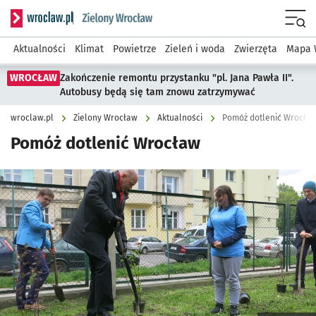
Serwis informacyjny wroclaw.pl podserwis: Środowisko we 
Menu
Aktualności
Klimat
Powietrze
Zieleń i woda
Zwierzęta
Mapa 
WROCŁAW
Zakończenie remontu przystanku "pl. Jana Pawła II".
Autobusy będą się tam znowu zatrzymywać
wroclaw.pl
Zielony Wrocław
Aktualności
Pomóż dotlenić Wrocła
Pomóż dotlenić Wrocław
Kliknij, aby powiększyć