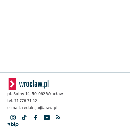
pl. Solny 14,
50-062
Wrocław
tel. 71 776 71 42
e-mail:
redakcja@araw.pl