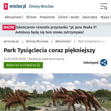
Serwis informacyjny wroclaw.pl podserwis: Środowisko we 
Menu
Aktualności
Klimat
Powietrze
Zieleń i woda
Zwierzęta
Mapa 
WAŻNE
Zakończenie remontu przystanku "pl. Jana Pawła II".
Autobusy będą się tam znowu zatrzymywać
wroclaw.pl
Zielony Wrocław
Aktualności
Park Tysiąclecia coraz p
Park Tysiąclecia coraz piękniejszy
Data publikacji:
Autor:
23.05.2018 00:00 |
Redakcja www.wroclaw.pl
artykuł
Udostępnij
Materiał archiwalny
Kliknij, aby powiększyć