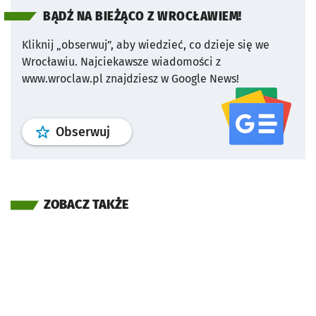
BĄDŹ NA BIEŻĄCO Z WROCŁAWIEM!
Kliknij „obserwuj”, aby wiedzieć, co dzieje się we
Wrocławiu.
Najciekawsze wiadomości z
www.wroclaw.pl znajdziesz w Google News!
profil
google news
serwisu wroclaw
Obserwuj
ZOBACZ TAKŻE