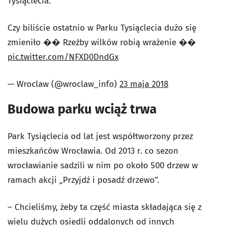
Tysiąclecia.
Czy biliście ostatnio w Parku Tysiąclecia dużo się
zmieniło �� Rzeźby wilków robią wrażenie ��
pic.twitter.com/NFXD0DndGx
— Wroclaw (@wroclaw_info)
23 maja 2018
Budowa parku wciąż trwa
Park Tysiąclecia od lat jest współtworzony przez
mieszkańców Wrocławia. Od 2013 r. co sezon
wrocławianie sadzili w nim po około 500 drzew w
ramach akcji „Przyjdź i posadź drzewo”.
– Chcieliśmy, żeby ta część miasta składająca się z
wielu dużych osiedli oddalonych od innych